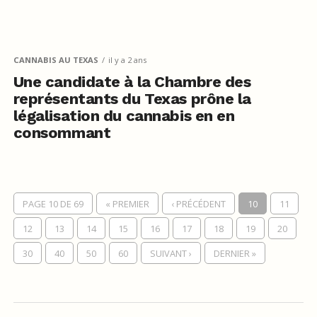
CANNABIS AU TEXAS
il y a 2 ans
Une candidate à la Chambre des
représentants du Texas prône la
légalisation du cannabis en en
consommant
PAGE 10 DE 69
« PREMIER
‹ PRÉCÉDENT
10
11
12
13
14
15
16
17
18
19
20
30
40
50
60
SUIVANT ›
DERNIER »