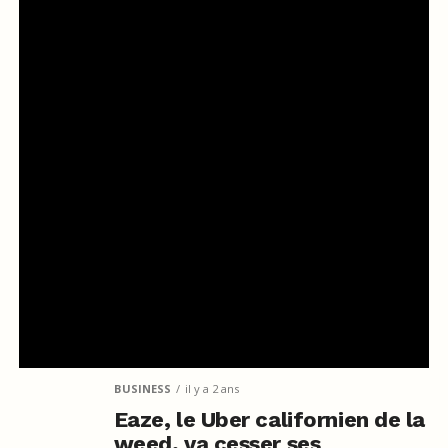
BUSINESS
il y a 2 ans
Eaze, le Uber californien de la
weed, va cesser ses