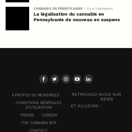
CANNABIS EN PENNSYLVANIE
il y a 3 semaines
La légalisation du cannabis en
Pennsylvanie de nouveau en suspens
RETROUVEZ-NOUS SUR
A PROPOS DE NEWSWEED
NEWS
CONDITIONS GÉNÉRALES
ET AILLEURS :
D’UTILISATION
PRESSE
CEBEDIA
THE CANNABIS BOY
CONTACT