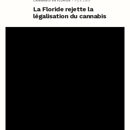
CANNABIS EN FLORIDE
il y a 2 ans
La Floride rejette la
légalisation du cannabis