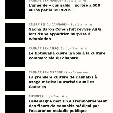
CANNABIS EN FRANCE
il y a 2 semaines
L’amende « cannabis » portée à 500
euros par la loi RIPOST
CÉLÉBRITÉS DU CANNABIS
il y a 2 semaines
Sacha Baron Cohen fait revivre Ali G
lors d’une apparition surprise à
Wimbledon
CANNABIS EN AFRIQUE
il y a 2 semaines
Le Botswana ouvre la voie à la culture
commerciale du chanvre
CANNABIS EN ESPAGNE
il y a 3 semaines
La première culture de cannabis à
usage médical autorisée aux îles
Canaries
BUSINESS
il y a 3 semaines
L’Allemagne met fin au remboursement
des fleurs de cannabis médical par
l’assurance maladie publique