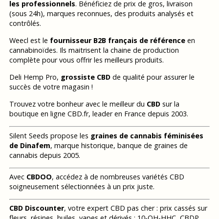
les professionnels
. Bénéficiez de prix de gros, livraison
(sous 24h), marques reconnues, des produits analysés et
contrôlés.
Weecl est le
fournisseur B2B français de référence
en
cannabinoïdes. Ils maitrisent la chaine de production
complète pour vous offrir les meilleurs produits.
Deli Hemp Pro,
grossiste CBD
de qualité pour assurer le
succès de votre magasin !
Trouvez votre bonheur avec le meilleur du
CBD
sur la
boutique en ligne CBD.fr, leader en France depuis 2003.
Silent Seeds propose les
graines de cannabis féminisées
de Dinafem
, marque historique, banque de graines de
cannabis depuis 2005.
Avec
CBDOO
, accédez à de nombreuses variétés CBD
soigneusement sélectionnées à un prix juste.
CBD Discounter
, votre expert CBD pas cher : prix cassés sur
fleurs, résines, huiles, vapes et dérivés : 10-OH-HHC, CBDP,