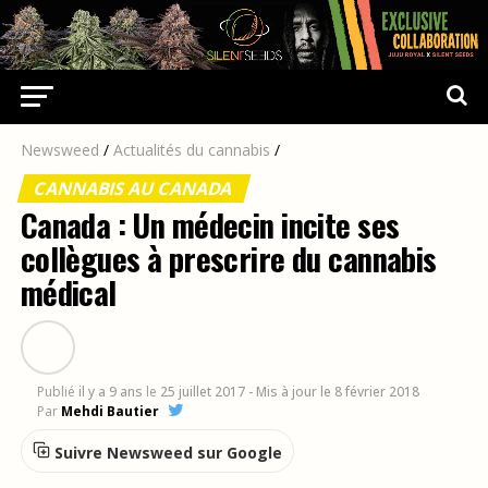
Newsweed
/
Actualités du cannabis
/
CANNABIS AU CANADA
Canada : Un médecin incite ses
collègues à prescrire du cannabis
médical
Publié
il y a 9 ans
le
25 juillet 2017
- Mis à jour le 8 février 2018
Par
Mehdi Bautier
Suivre Newsweed sur Google