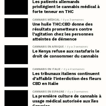
Les patients allemands
privilégient le cannabis médical à
forte teneur en THC
CANNABIS MÉDICAL
il y a 3 semaines
Une huile THC:CBD donne des
résultats prometteurs contre
l’agitation chez les personnes
atteintes de démence
CANNABIS EN AFRIQUE
il y a 3 semaines
Le Kenya refuse aux rastafaris le
droit de consommer du cannabis
CANNABIS EN ITALIE
il y a 4 semaines
Les tribunaux italiens continuent
d’affaiblir l’interdiction des fleurs
CBD en Italie
CANNABIS EN ESPAGNE
il y a 3 semaines
La première culture de cannabis à
usage médical autorisée aux îles
Canaries