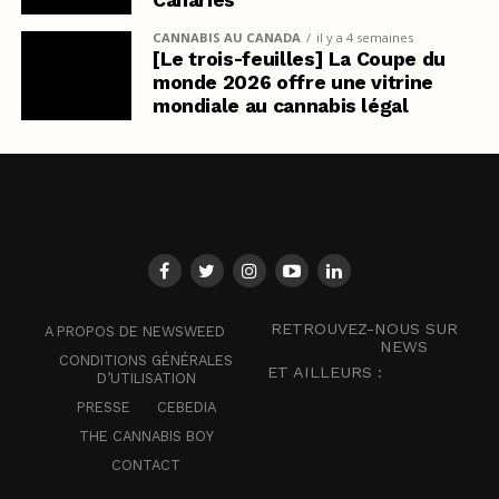
CANNABIS AU CANADA
il y a 4 semaines
[Le trois-feuilles] La Coupe du
monde 2026 offre une vitrine
mondiale au cannabis légal
RETROUVEZ-NOUS SUR
A PROPOS DE NEWSWEED
NEWS
CONDITIONS GÉNÉRALES
ET AILLEURS :
D’UTILISATION
PRESSE
CEBEDIA
THE CANNABIS BOY
CONTACT