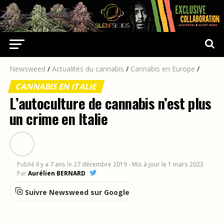
Newsweed
/
Actualités du cannabis
/
Cannabis en Europe
/
CANNABIS EN ITALIE
L’autoculture de cannabis n’est plus
un crime en Italie
Publié
il y a 7 ans
le
27 décembre 2019
- Mis à jour le 1 mars 2023
Par
Aurélien BERNARD
Suivre Newsweed sur Google