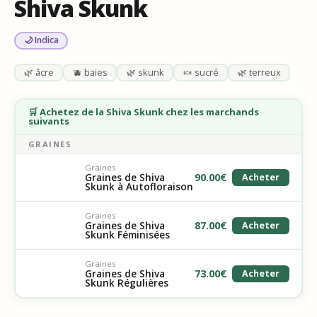
Shiva Skunk
🌙 Indica
🌿 âcre
🫐 baies
🌿 skunk
🍬 sucré
🌿 terreux
🛒 Achetez de la Shiva Skunk chez les marchands
suivants
GRAINES
Graines
90.00
€
Graines de Shiva
Acheter
Skunk à Autofloraison
Graines
87.00
€
Graines de Shiva
Acheter
Skunk Féminisées
Graines
73.00
€
Graines de Shiva
Acheter
Skunk Régulières