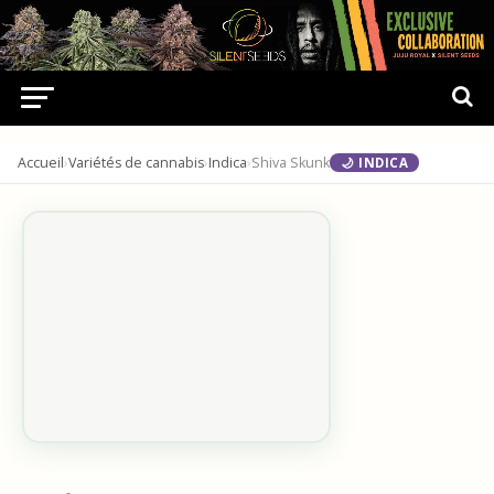
Accueil
›
Variétés de cannabis
›
Indica
›
Shiva Skunk
🌙 INDICA