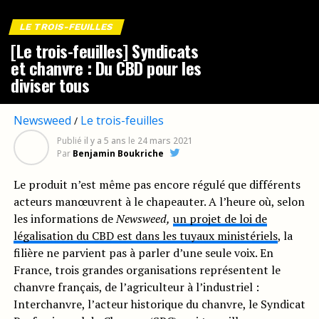
LE TROIS-FEUILLES
[Le trois-feuilles] Syndicats
et chanvre : Du CBD pour les
diviser tous
Newsweed
Le trois-feuilles
/
Publié
il y a 5 ans
le
24 mars 2021
Par
Benjamin Boukriche
Le produit n’est même pas encore régulé que différents
acteurs manœuvrent à le chapeauter. A l’heure où, selon
les informations de
Newsweed,
un projet de loi de
légalisation du CBD est dans les tuyaux ministériels
, la
filière ne parvient pas à parler d’une seule voix. En
France, trois grandes organisations représentent le
chanvre français, de l’agriculteur à l’industriel :
Interchanvre, l’acteur historique du chanvre, le Syndicat