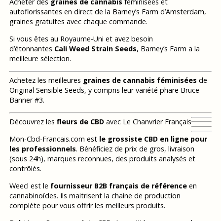
Acheter des
graines de cannabis
féminisées et
autoflorissantes en direct de la Barney’s Farm d’Amsterdam,
graines gratuites avec chaque commande.
Si vous êtes au Royaume-Uni et avez besoin
d’étonnantes
Cali Weed Strain Seeds
, Barney’s Farm a la
meilleure sélection.
Achetez les meilleures
graines de cannabis féminisées
de
Original Sensible Seeds, y compris leur variété phare Bruce
Banner #3.
Découvrez les
fleurs de CBD
avec Le Chanvrier Français
Mon-Cbd-Francais.com est
le grossiste CBD en ligne pour
les professionnels
. Bénéficiez de prix de gros, livraison
(sous 24h), marques reconnues, des produits analysés et
contrôlés.
Weecl est le
fournisseur B2B français de référence
en
cannabinoïdes. Ils maitrisent la chaine de production
complète pour vous offrir les meilleurs produits.