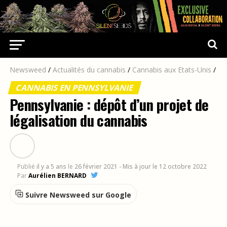
Newsweed
/
Actualités du cannabis
/
Cannabis aux Etats-Unis
/
CANNABIS EN PENNSYLVANIE
Pennsylvanie : dépôt d’un projet de
légalisation du cannabis
Publié
il y a 5 ans
le
26 février 2021
- Mis à jour le 12 octobre 2022
Par
Aurélien BERNARD
Suivre Newsweed sur Google