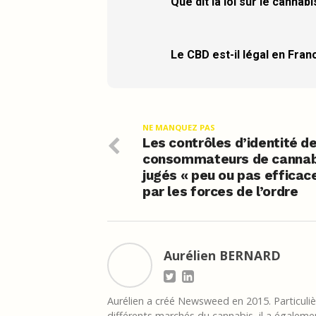
Que dit la loi sur le cannab
Le CBD est-il légal en Fran
NE MANQUEZ PAS
Les contrôles d’identité d
consommateurs de cannab
jugés « peu ou pas efficac
par les forces de l’ordre
Aurélien BERNARD
Aurélien a créé Newsweed en 2015. Particulièr
différents marchés du cannabis, il a égalemen