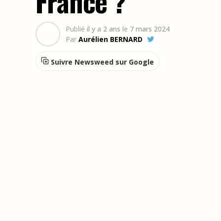
France ?
Publié
il y a 2 ans
le
7 mars 2024
Par
Aurélien BERNARD
Suivre Newsweed sur Google