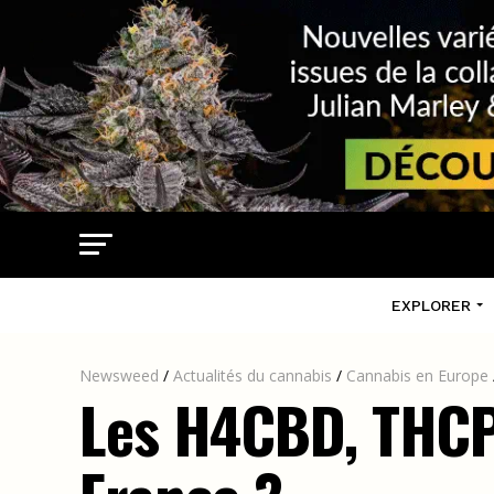
EXPLORER
Newsweed
/
Actualités du cannabis
/
Cannabis en Europe
Les H4CBD, THCP,