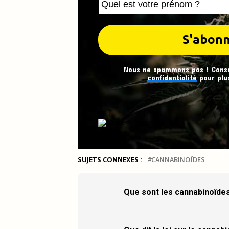
Nous ne spammons pas ! Cons
confidentialité
pour plus
SUJETS CONNEXES :
CANNABINOÏDES
Que sont les cannabinoïde