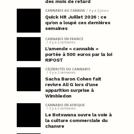
des mois de retard
CANNABIS AU CANADA
il y a 2 jours
Quick Hit Juillet 2026 : ce
qu’on a loupé ces dernières
semaines
CANNABIS EN FRANCE
il y a 2 semaines
L’amende « cannabis »
portée à 500 euros par la loi
RIPOST
CÉLÉBRITÉS DU CANNABIS
il y a 2 semaines
Sacha Baron Cohen fait
revivre Ali G lors d’une
apparition surprise à
Wimbledon
CANNABIS EN AFRIQUE
il y a 2 semaines
Le Botswana ouvre la voie à
la culture commerciale du
chanvre