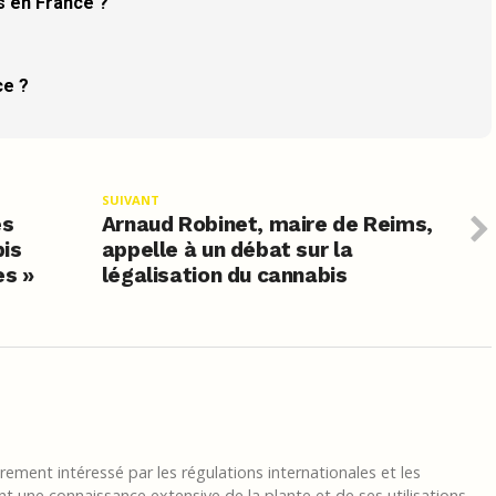
is en France ?
ce ?
SUIVANT
es
Arnaud Robinet, maire de Reims,
is
appelle à un débat sur la
es »
légalisation du cannabis
ement intéressé par les régulations internationales et les
t une connaissance extensive de la plante et de ses utilisations.