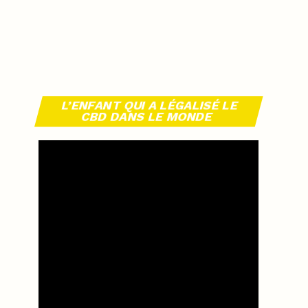
L’ENFANT QUI A LÉGALISÉ LE
CBD DANS LE MONDE