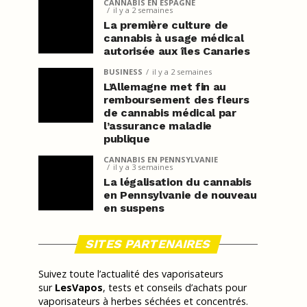
CANNABIS EN ESPAGNE
il y a 2 semaines
La première culture de
cannabis à usage médical
autorisée aux îles Canaries
BUSINESS
il y a 2 semaines
L’Allemagne met fin au
remboursement des fleurs
de cannabis médical par
l’assurance maladie
publique
CANNABIS EN PENNSYLVANIE
il y a 3 semaines
La légalisation du cannabis
en Pennsylvanie de nouveau
en suspens
SITES PARTENAIRES
Suivez toute l’actualité des vaporisateurs
sur
LesVapos
, tests et conseils d’achats pour
vaporisateurs à herbes séchées et concentrés.