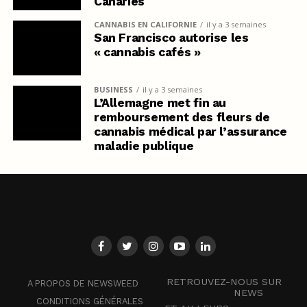
Canaries
CANNABIS EN CALIFORNIE
il y a 3 semaines
San Francisco autorise les
« cannabis cafés »
BUSINESS
il y a 3 semaines
L’Allemagne met fin au
remboursement des fleurs de
cannabis médical par l’assurance
maladie publique
RETROUVEZ-NOUS SUR
A PROPOS DE NEWSWEED
NEWS
CONDITIONS GÉNÉRALES