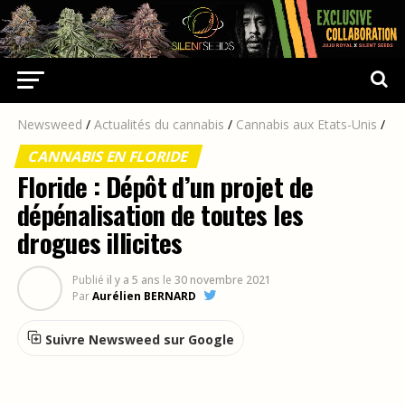
Newsweed
/
Actualités du cannabis
/
Cannabis aux Etats-Unis
/
CANNABIS EN FLORIDE
Floride : Dépôt d’un projet de
dépénalisation de toutes les
drogues illicites
Publié
il y a 5 ans
le
30 novembre 2021
Par
Aurélien BERNARD
Suivre Newsweed sur Google