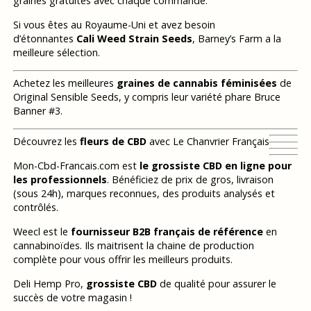
graines gratuites avec chaque commande.
Si vous êtes au Royaume-Uni et avez besoin
d’étonnantes
Cali Weed Strain Seeds
, Barney’s Farm a la
meilleure sélection.
Achetez les meilleures
graines de cannabis féminisées
de
Original Sensible Seeds, y compris leur variété phare Bruce
Banner #3.
Découvrez les
fleurs de CBD
avec Le Chanvrier Français
Mon-Cbd-Francais.com est
le grossiste CBD en ligne pour
les professionnels
. Bénéficiez de prix de gros, livraison
(sous 24h), marques reconnues, des produits analysés et
contrôlés.
Weecl est le
fournisseur B2B français de référence
en
cannabinoïdes. Ils maitrisent la chaine de production
complète pour vous offrir les meilleurs produits.
Deli Hemp Pro,
grossiste CBD
de qualité pour assurer le
succès de votre magasin !