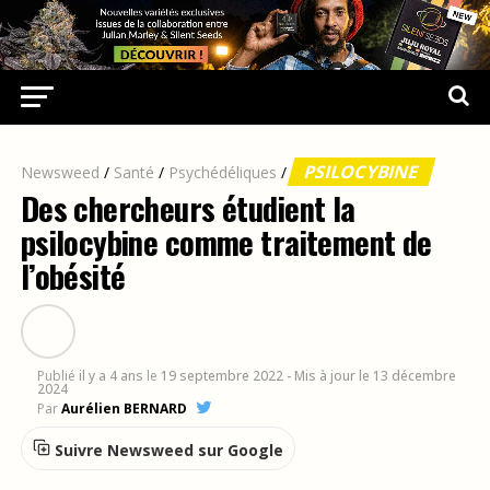
PSILOCYBINE
Newsweed
/
Santé
/
Psychédéliques
/
Des chercheurs étudient la
psilocybine comme traitement de
l’obésité
Publié
il y a 4 ans
le
19 septembre 2022
- Mis à jour le 13 décembre
2024
Par
Aurélien BERNARD
Suivre Newsweed sur Google