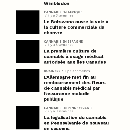
Wimbledon
CANNABIS EN AFRIQUE
il y a 3 semaines
Le Botswana ouvre la voie à
la culture commerciale du
chanvre
CANNABIS EN ESPAGNE
il y a 3 semaines
La première culture de
cannabis à usage médical
autorisée aux îles Canaries
BUSINESS
il y a 3 semaines
L’Allemagne met fin au
remboursement des fleurs
de cannabis médical par
l’assurance maladie
publique
CANNABIS EN PENNSYLVANIE
il y a 3 semaines
La légalisation du cannabis
en Pennsylvanie de nouveau
en suspens