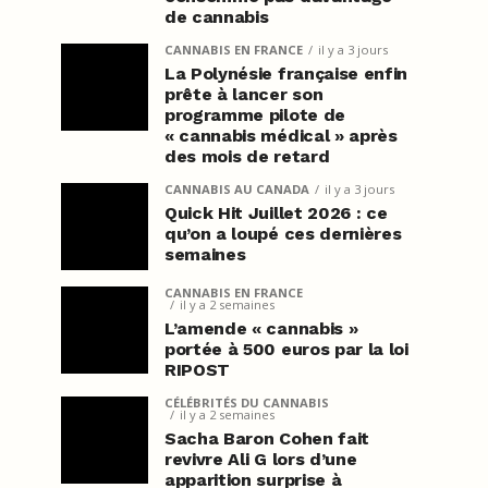
de cannabis
CANNABIS EN FRANCE
il y a 3 jours
La Polynésie française enfin
prête à lancer son
programme pilote de
« cannabis médical » après
des mois de retard
CANNABIS AU CANADA
il y a 3 jours
Quick Hit Juillet 2026 : ce
qu’on a loupé ces dernières
semaines
CANNABIS EN FRANCE
il y a 2 semaines
L’amende « cannabis »
portée à 500 euros par la loi
RIPOST
CÉLÉBRITÉS DU CANNABIS
il y a 2 semaines
Sacha Baron Cohen fait
revivre Ali G lors d’une
apparition surprise à