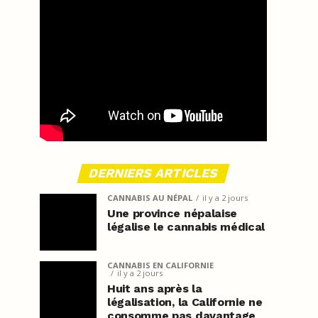
DERNIERS ARTICLES
CANNABIS AU NÉPAL
il y a 2 jours
Une province népalaise
légalise le cannabis médical
CANNABIS EN CALIFORNIE
il y a 2 jours
Huit ans après la
légalisation, la Californie ne
consomme pas davantage