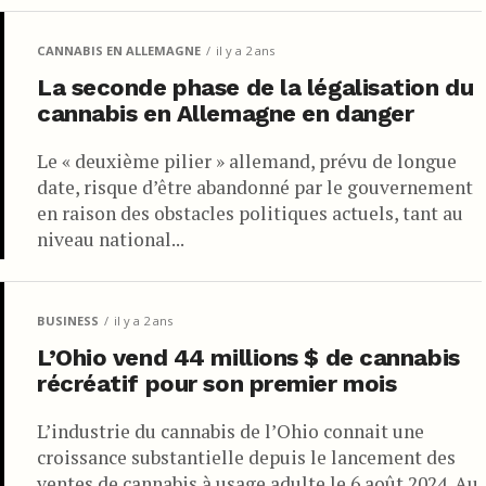
CANNABIS EN ALLEMAGNE
il y a 2 ans
La seconde phase de la légalisation du
cannabis en Allemagne en danger
Le « deuxième pilier » allemand, prévu de longue
date, risque d’être abandonné par le gouvernement
en raison des obstacles politiques actuels, tant au
niveau national...
BUSINESS
il y a 2 ans
L’Ohio vend 44 millions $ de cannabis
récréatif pour son premier mois
L’industrie du cannabis de l’Ohio connait une
croissance substantielle depuis le lancement des
ventes de cannabis à usage adulte le 6 août 2024. Au