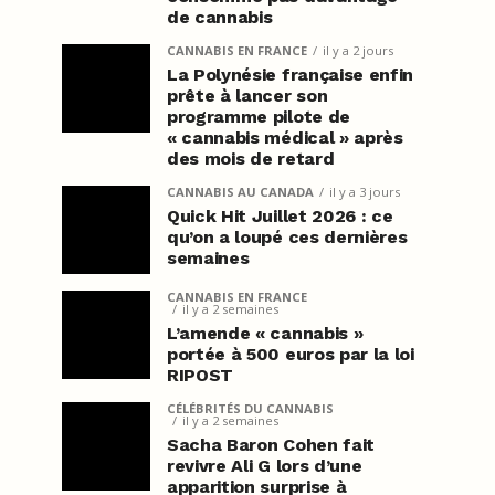
de cannabis
CANNABIS EN FRANCE
il y a 2 jours
La Polynésie française enfin
prête à lancer son
programme pilote de
« cannabis médical » après
des mois de retard
CANNABIS AU CANADA
il y a 3 jours
Quick Hit Juillet 2026 : ce
qu’on a loupé ces dernières
semaines
CANNABIS EN FRANCE
il y a 2 semaines
L’amende « cannabis »
portée à 500 euros par la loi
RIPOST
CÉLÉBRITÉS DU CANNABIS
il y a 2 semaines
Sacha Baron Cohen fait
revivre Ali G lors d’une
apparition surprise à