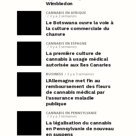
Wimbledon
CANNABIS EN AFRIQUE
il y a 2 semaines
Le Botswana ouvre la voie à
la culture commerciale du
chanvre
CANNABIS EN ESPAGNE
il y a 3 semaines
La première culture de
cannabis à usage médical
autorisée aux îles Canaries
BUSINESS
il y a 3 semaines
L’Allemagne met fin au
remboursement des fleurs
de cannabis médical par
l’assurance maladie
publique
CANNABIS EN PENNSYLVANIE
il y a 3 semaines
La légalisation du cannabis
en Pennsylvanie de nouveau
en suspens