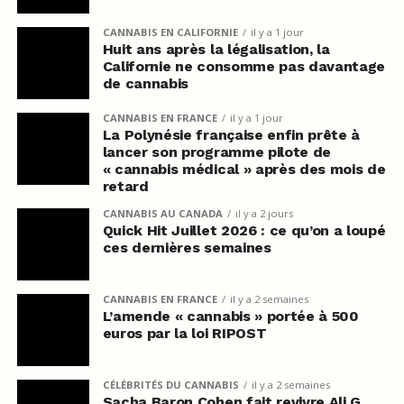
CANNABIS EN CALIFORNIE
il y a 1 jour
Huit ans après la légalisation, la
Californie ne consomme pas davantage
de cannabis
CANNABIS EN FRANCE
il y a 1 jour
La Polynésie française enfin prête à
lancer son programme pilote de
« cannabis médical » après des mois de
retard
CANNABIS AU CANADA
il y a 2 jours
Quick Hit Juillet 2026 : ce qu’on a loupé
ces dernières semaines
CANNABIS EN FRANCE
il y a 2 semaines
L’amende « cannabis » portée à 500
euros par la loi RIPOST
CÉLÉBRITÉS DU CANNABIS
il y a 2 semaines
Sacha Baron Cohen fait revivre Ali G