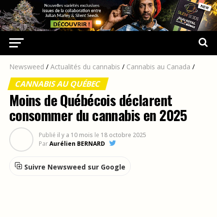
Newsweed
/
Actualités du cannabis
/
Cannabis au Canada
/
CANNABIS AU QUÉBEC
Moins de Québécois déclarent
consommer du cannabis en 2025
Publié
il y a 10 mois
le
18 octobre 2025
Par
Aurélien BERNARD
Suivre Newsweed sur Google