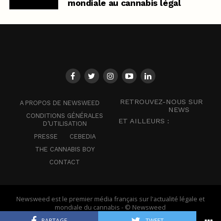
mondiale au cannabis légal
RETROUVEZ-NOUS SUR
A PROPOS DE NEWSWEED
NEWS
CONDITIONS GÉNÉRALES
ET AILLEURS :
D’UTILISATION
PRESSE
CEBEDIA
THE CANNABIS BOY
CONTACT
Newsweed est le premier média français sur l'actualité légale et
mondiale du cannabis - © Newsweed
PARTAGE
TWEET