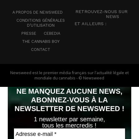
RETROUVEZ-NOUS SUR
A PROPOS DE NEWSWEED
NEWS
CONDITIONS GÉNÉRALES
ET AILLEURS :
D’UTILISATION
PRESSE
CEBEDIA
THE CANNABIS BOY
CONTACT
Newsweed est le premier média français sur l'actualité légale et
mondiale du cannabis - © Newsweed
NE MANQUEZ AUCUNE NEWS,
ABONNEZ-VOUS À LA
NEWSLETTER DE NEWSWEED !
1 newsletter par semaine,
tous les mercredis !