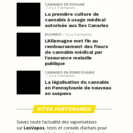
CANNABIS EN ESPAGNE
il y a 3 semaines
La première culture de
cannabis à usage médical
autorisée aux îles Canaries
BUSINESS
il y a 3 semaines
L’Allemagne met fin au
remboursement des fleurs
de cannabis médical par
l’assurance maladie
publique
CANNABIS EN PENNSYLVANIE
il y a 3 semaines
La légalisation du cannabis
en Pennsylvanie de nouveau
en suspens
SITES PARTENAIRES
Suivez toute l’actualité des vaporisateurs
sur
LesVapos
, tests et conseils d’achats pour