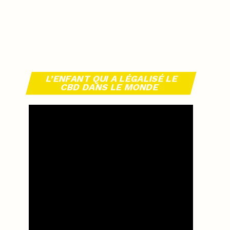
L’ENFANT QUI A LÉGALISÉ LE
CBD DANS LE MONDE