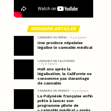
DERNIERS ARTICLES
CANNABIS AU NÉPAL
il y a 2 jours
Une province népalaise
légalise le cannabis médical
CANNABIS EN CALIFORNIE
il y a 3 jours
Huit ans après la
légalisation, la Californie ne
consomme pas davantage
de cannabis
CANNABIS EN FRANCE
il y a 3 jours
La Polynésie française enfin
prête à lancer son
programme pilote de
« cannabis médical » après