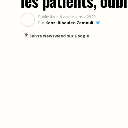
les patients, oubl
Publié
il y a 6 ans
le
4 mai 2020
Par
Kenzi Riboulet-Zemouli
Suivre Newsweed sur Google