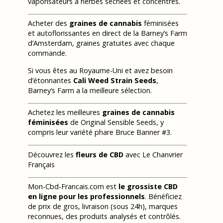
vaporisateurs à herbes séchées et concentrés.
Acheter des
graines de cannabis
féminisées
et autoflorissantes en direct de la Barney’s Farm
d’Amsterdam, graines gratuites avec chaque
commande.
Si vous êtes au Royaume-Uni et avez besoin
d’étonnantes
Cali Weed Strain Seeds
,
Barney’s Farm a la meilleure sélection.
Achetez les meilleures
graines de cannabis
féminisées
de Original Sensible Seeds, y
compris leur variété phare Bruce Banner #3.
Découvrez les
fleurs de CBD
avec Le Chanvrier
Français
Mon-Cbd-Francais.com est
le grossiste CBD
en ligne pour les professionnels
. Bénéficiez
de prix de gros, livraison (sous 24h), marques
reconnues, des produits analysés et contrôlés.