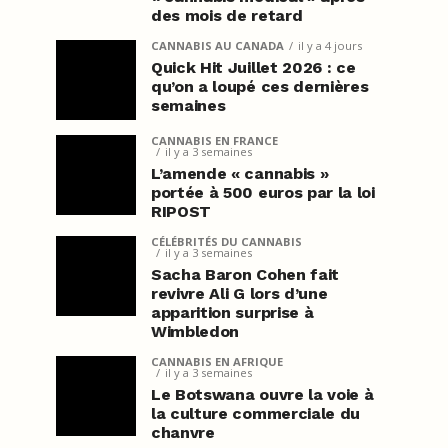
des mois de retard
CANNABIS AU CANADA
il y a 4 jours
Quick Hit Juillet 2026 : ce
qu’on a loupé ces dernières
semaines
CANNABIS EN FRANCE
il y a 3 semaines
L’amende « cannabis »
portée à 500 euros par la loi
RIPOST
CÉLÉBRITÉS DU CANNABIS
il y a 3 semaines
Sacha Baron Cohen fait
revivre Ali G lors d’une
apparition surprise à
Wimbledon
CANNABIS EN AFRIQUE
il y a 3 semaines
Le Botswana ouvre la voie à
la culture commerciale du
chanvre