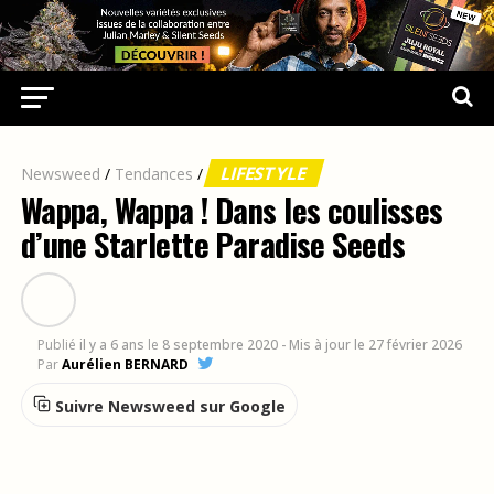
LIFESTYLE
Newsweed
/
Tendances
/
Wappa, Wappa ! Dans les coulisses
d’une Starlette Paradise Seeds
Publié
il y a 6 ans
le
8 septembre 2020
- Mis à jour le 27 février 2026
Par
Aurélien BERNARD
Suivre Newsweed sur Google