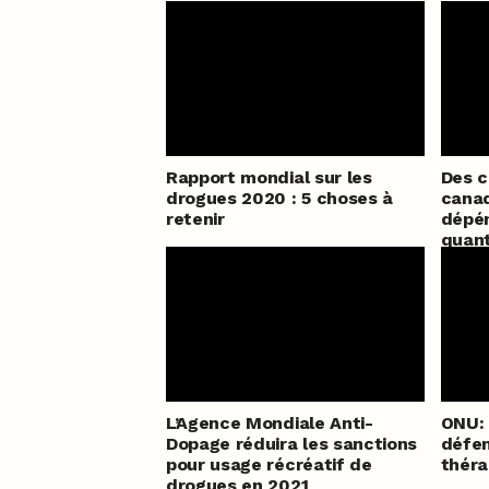
Rapport mondial sur les
Des c
drogues 2020 : 5 choses à
cana
retenir
dépén
quant
L’Agence Mondiale Anti-
ONU: 
Dopage réduira les sanctions
défen
pour usage récréatif de
théra
drogues en 2021