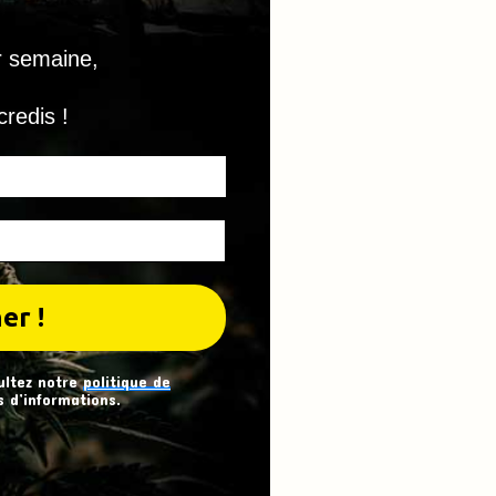
r semaine,
credis !
ultez notre
politique de
 d’informations.