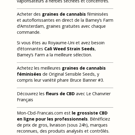
vaporisateurs à herbes séchées et concentrés.
Acheter des
graines de cannabis
féminisées
et autoflorissantes en direct de la Barney’s Farm
d’Amsterdam, graines gratuites avec chaque
commande.
Si vous êtes au Royaume-Uni et avez besoin
d’étonnantes
Cali Weed Strain Seeds
,
Barney’s Farm a la meilleure sélection.
Achetez les meilleures
graines de cannabis
féminisées
de Original Sensible Seeds, y
compris leur variété phare Bruce Banner #3.
Découvrez les
fleurs de CBD
avec Le Chanvrier
Français
Mon-Cbd-Francais.com est
le grossiste CBD
en ligne pour les professionnels
. Bénéficiez
de prix de gros, livraison (sous 24h), marques
reconnues, des produits analysés et contrôlés.