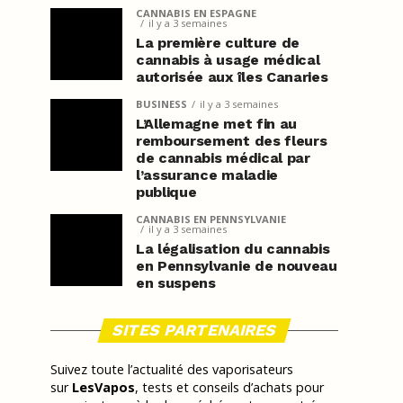
CANNABIS EN ESPAGNE
il y a 3 semaines
La première culture de
cannabis à usage médical
autorisée aux îles Canaries
BUSINESS
il y a 3 semaines
L’Allemagne met fin au
remboursement des fleurs
de cannabis médical par
l’assurance maladie
publique
CANNABIS EN PENNSYLVANIE
il y a 3 semaines
La légalisation du cannabis
en Pennsylvanie de nouveau
en suspens
SITES PARTENAIRES
Suivez toute l’actualité des vaporisateurs
sur
LesVapos
, tests et conseils d’achats pour