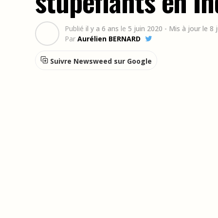
stupéfiants en In
Publié
il y a 6 ans
le
5 juin 2020
- Mis à jour le 8 
Par
Aurélien BERNARD
Suivre Newsweed sur Google