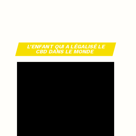
L’ENFANT QUI A LÉGALISÉ LE
CBD DANS LE MONDE