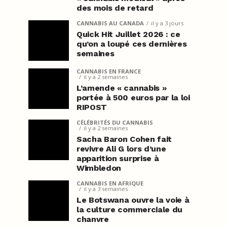
des mois de retard
CANNABIS AU CANADA
il y a 3 jours
Quick Hit Juillet 2026 : ce
qu’on a loupé ces dernières
semaines
CANNABIS EN FRANCE
il y a 2 semaines
L’amende « cannabis »
portée à 500 euros par la loi
RIPOST
CÉLÉBRITÉS DU CANNABIS
il y a 2 semaines
Sacha Baron Cohen fait
revivre Ali G lors d’une
apparition surprise à
Wimbledon
CANNABIS EN AFRIQUE
il y a 3 semaines
Le Botswana ouvre la voie à
la culture commerciale du
chanvre