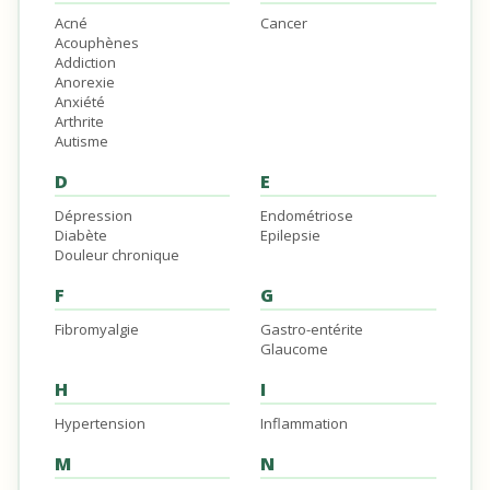
Acné
Cancer
Acouphènes
Addiction
Anorexie
Anxiété
Arthrite
Autisme
D
E
Dépression
Endométriose
Diabète
Epilepsie
Douleur chronique
F
G
Fibromyalgie
Gastro-entérite
Glaucome
H
I
Hypertension
Inflammation
M
N