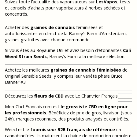
Suivez toute l’actualité des vaporisateurs sur
LesVapos
, tests
et conseils d’achats pour vaporisateurs à herbes séchées et
concentrés.
Acheter des
graines de cannabis
féminisées et
autoflorissantes en direct de la Barney’s Farm d’Amsterdam,
graines gratuites avec chaque commande.
Si vous êtes au Royaume-Uni et avez besoin d’étonnantes
Cali
Weed Strain Seeds
, Barney’s Farm a la meilleure sélection.
Achetez les meilleures
graines de cannabis féminisées
de
Original Sensible Seeds, y compris leur variété phare Bruce
Banner #3.
Découvrez les
fleurs de CBD
avec Le Chanvrier Français
Mon-Cbd-Francais.com est
le grossiste CBD en ligne pour
les professionnels
. Bénéficiez de prix de gros, livraison (sous
24h), marques reconnues, des produits analysés et contrôlés.
Weecl est le
fournisseur B2B français de référence
en
cannabinoïdes. Ils maitrisent la chaine de production complète