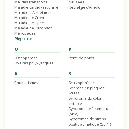
Mal des transports
Nausées
Maladie cardiovasculaire
Névralgie d’Arnold
Maladie d’Alzheimer
Maladie de Crohn
Maladie de Lyme
Maladie de Parkinson
Ménopause
Migraine
O
P
Ostéoporose
Perte de poids
Ovaires polykystiques
R
S
Rhumatismes
Schizophrénie
Sclérose en plaques
Stress
Syndrome du côlon
irritable
Syndrome prémenstruel
(SPM)
Syndrômes de stress
post-traumatique (SSPT)