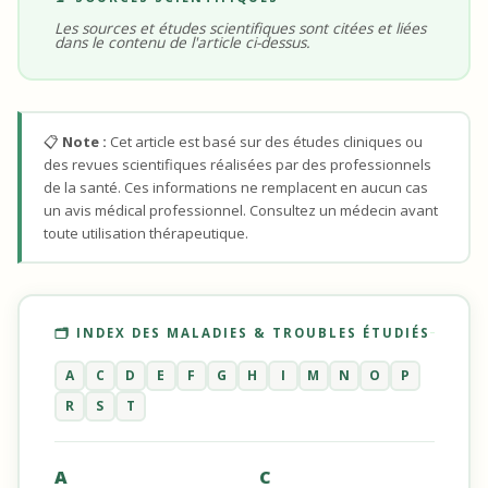
Les sources et études scientifiques sont citées et liées
dans le contenu de l'article ci-dessus.
📋
Note :
Cet article est basé sur des études cliniques ou
des revues scientifiques réalisées par des professionnels
de la santé. Ces informations ne remplacent en aucun cas
un avis médical professionnel. Consultez un médecin avant
toute utilisation thérapeutique.
🗂️ INDEX DES MALADIES & TROUBLES ÉTUDIÉS
A
C
D
E
F
G
H
I
M
N
O
P
R
S
T
A
C