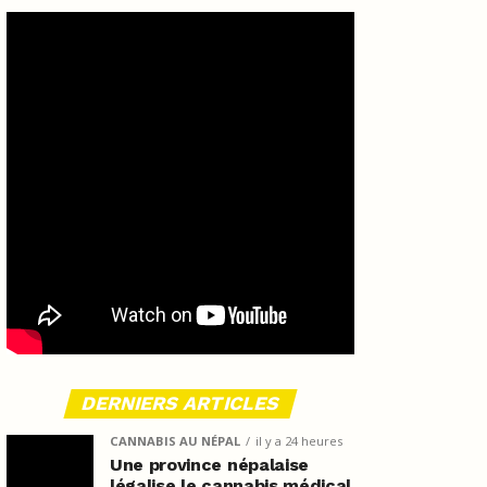
DERNIERS ARTICLES
CANNABIS AU NÉPAL
il y a 24 heures
Une province népalaise
légalise le cannabis médical