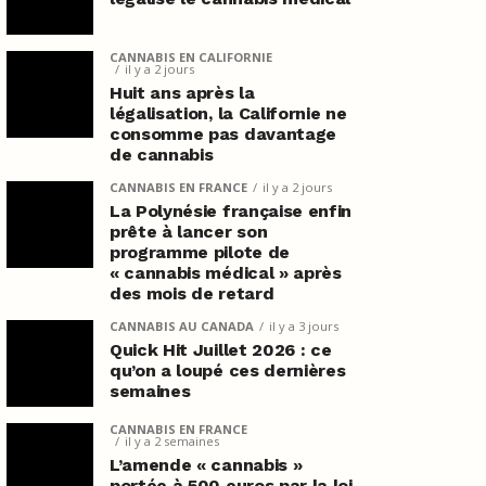
CANNABIS EN CALIFORNIE
il y a 2 jours
Huit ans après la
légalisation, la Californie ne
consomme pas davantage
de cannabis
CANNABIS EN FRANCE
il y a 2 jours
La Polynésie française enfin
prête à lancer son
programme pilote de
« cannabis médical » après
des mois de retard
CANNABIS AU CANADA
il y a 3 jours
Quick Hit Juillet 2026 : ce
qu’on a loupé ces dernières
semaines
CANNABIS EN FRANCE
il y a 2 semaines
L’amende « cannabis »
portée à 500 euros par la loi