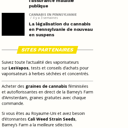
l’assurance maladie
publique
CANNABIS EN PENNSYLVANIE
il y a 3 semaines
La légalisation du cannabis
en Pennsylvanie de nouveau
en suspens
SITES PARTENAIRES
Suivez toute l’actualité des vaporisateurs
sur
LesVapos
, tests et conseils d’achats pour
vaporisateurs à herbes séchées et concentrés.
Acheter des
graines de cannabis
féminisées
et autoflorissantes en direct de la Barney’s Farm
d’Amsterdam, graines gratuites avec chaque
commande.
Si vous êtes au Royaume-Uni et avez besoin
d’étonnantes
Cali Weed Strain Seeds
,
Barney’s Farm a la meilleure sélection.