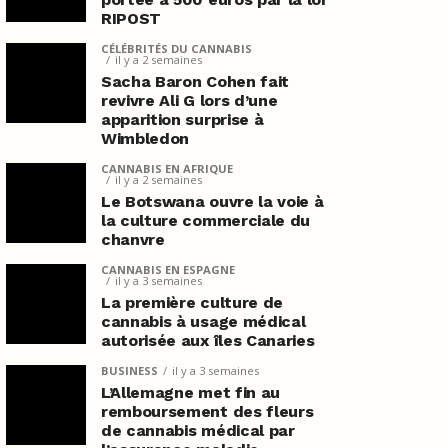
RIPOST
CÉLÉBRITÉS DU CANNABIS
il y a 2 semaines
Sacha Baron Cohen fait
revivre Ali G lors d’une
apparition surprise à
Wimbledon
CANNABIS EN AFRIQUE
il y a 2 semaines
Le Botswana ouvre la voie à
la culture commerciale du
chanvre
CANNABIS EN ESPAGNE
il y a 3 semaines
La première culture de
cannabis à usage médical
autorisée aux îles Canaries
BUSINESS
il y a 3 semaines
L’Allemagne met fin au
remboursement des fleurs
de cannabis médical par