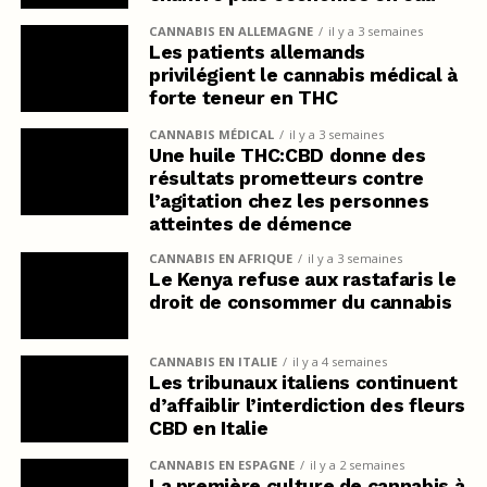
CANNABIS EN ALLEMAGNE
il y a 3 semaines
Les patients allemands
privilégient le cannabis médical à
forte teneur en THC
CANNABIS MÉDICAL
il y a 3 semaines
Une huile THC:CBD donne des
résultats prometteurs contre
l’agitation chez les personnes
atteintes de démence
CANNABIS EN AFRIQUE
il y a 3 semaines
Le Kenya refuse aux rastafaris le
droit de consommer du cannabis
CANNABIS EN ITALIE
il y a 4 semaines
Les tribunaux italiens continuent
d’affaiblir l’interdiction des fleurs
CBD en Italie
CANNABIS EN ESPAGNE
il y a 2 semaines
La première culture de cannabis à