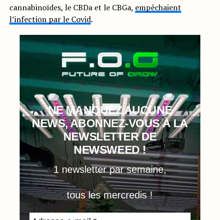
cannabinoïdes, le CBDa et le CBGa,
empêchaient
l’infection par le Covid
.
NE MANQUEZ AUCUNE
NEWS, ABONNEZ-VOUS À LA
NEWSLETTER DE
NEWSWEED !
1 newsletter par semaine,
tous les mercredis !