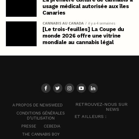
usage médical autorisée aux îles
Canaries
CANNABIS AU CANADA
il y a 4 semaines
[Le trois-feuilles] La Coupe du
monde 2026 offre une vitrine
mondiale au cannabis légal
RETROUVEZ-NOUS SUR
A PROPOS DE NEWSWEED
NEWS
CONDITIONS GÉNÉRALES
ET AILLEURS :
D’UTILISATION
PRESSE
CEBEDIA
THE CANNABIS BOY