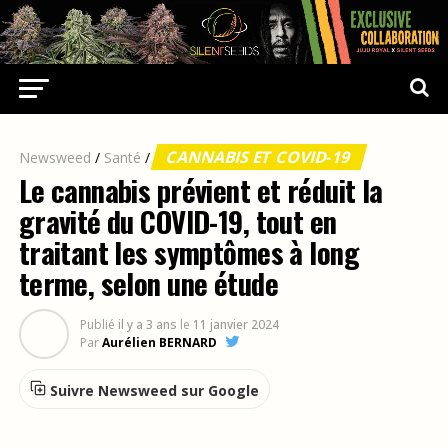
CANNABIS ET COVID-19
Newsweed
/
Santé
/
Le cannabis prévient et réduit la
gravité du COVID-19, tout en
traitant les symptômes à long
terme, selon une étude
Publié
il y a 3 ans
le
11 janvier 2024
Par
Aurélien BERNARD
Suivre Newsweed sur Google