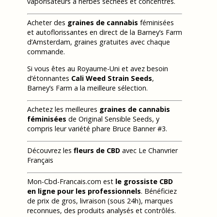
vaporisateurs à herbes séchées et concentrés.
Acheter des
graines de cannabis
féminisées
et autoflorissantes en direct de la Barney’s Farm
d’Amsterdam, graines gratuites avec chaque
commande.
Si vous êtes au Royaume-Uni et avez besoin
d’étonnantes
Cali Weed Strain Seeds
,
Barney’s Farm a la meilleure sélection.
Achetez les meilleures
graines de cannabis
féminisées
de Original Sensible Seeds, y
compris leur variété phare Bruce Banner #3.
Découvrez les
fleurs de CBD
avec Le Chanvrier
Français
Mon-Cbd-Francais.com est
le grossiste CBD
en ligne pour les professionnels
. Bénéficiez
de prix de gros, livraison (sous 24h), marques
reconnues, des produits analysés et contrôlés.