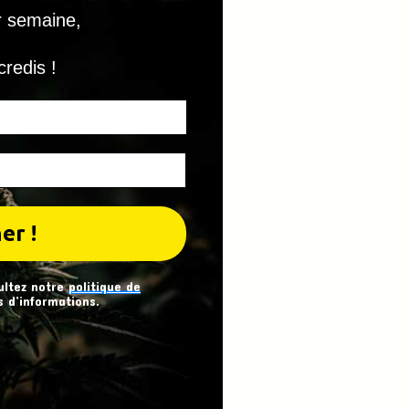
r semaine,
credis !
ultez notre
politique de
 d’informations.