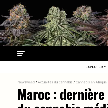
EXPLORER
Newsweed
/
Actualités du cannabis
/
Cannabis en Afrique
Maroc : dernière 