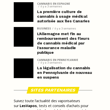
CANNABIS EN ESPAGNE
il y a 3 semaines
La première culture de
cannabis à usage médical
autorisée aux îles Canaries
BUSINESS
il y a 3 semaines
L’Allemagne met fin au
remboursement des fleurs
de cannabis médical par
l’assurance maladie
publique
CANNABIS EN PENNSYLVANIE
il y a 3 semaines
La légalisation du cannabis
en Pennsylvanie de nouveau
en suspens
SITES PARTENAIRES
Suivez toute l’actualité des vaporisateurs
sur
LesVapos
, tests et conseils d’achats pour