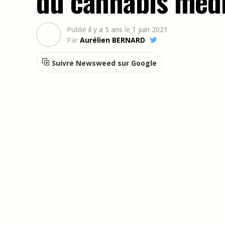
du cannabis médi
Publié
il y a 5 ans
le
1 juin 2021
Par
Aurélien BERNARD
Suivre Newsweed sur Google