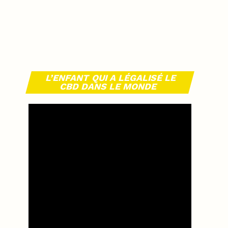
L’ENFANT QUI A LÉGALISÉ LE
CBD DANS LE MONDE