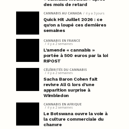
des mois de retard
CANNABIS AU CANADA
il y a 3 jours
Quick Hit Juillet 2026 : ce
qu’on a loupé ces dernières
semaines
CANNABIS EN FRANCE
il y a 2 semaines
L’amende « cannabis »
portée à 500 euros par la loi
RIPOST
CÉLÉBRITÉS DU CANNABIS
il y a 2 semaines
Sacha Baron Cohen fait
revivre Ali G lors d’une
apparition surprise à
Wimbledon
CANNABIS EN AFRIQUE
il y a 2 semaines
Le Botswana ouvre la voie à
la culture commerciale du
chanvre