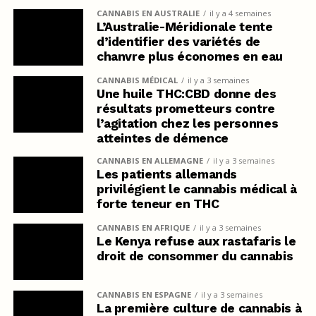
CANNABIS EN AUSTRALIE
il y a 4 semaines
L’Australie-Méridionale tente
d’identifier des variétés de
chanvre plus économes en eau
CANNABIS MÉDICAL
il y a 3 semaines
Une huile THC:CBD donne des
résultats prometteurs contre
l’agitation chez les personnes
atteintes de démence
CANNABIS EN ALLEMAGNE
il y a 3 semaines
Les patients allemands
privilégient le cannabis médical à
forte teneur en THC
CANNABIS EN AFRIQUE
il y a 3 semaines
Le Kenya refuse aux rastafaris le
droit de consommer du cannabis
CANNABIS EN ESPAGNE
il y a 3 semaines
La première culture de cannabis à