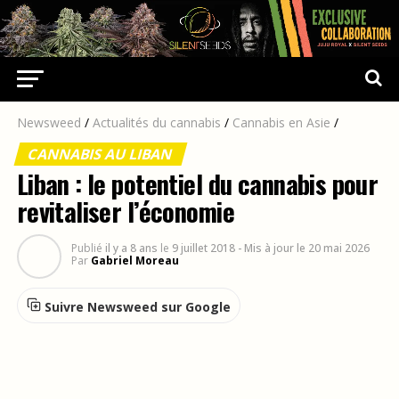
Newsweed
/
Actualités du cannabis
/
Cannabis en Asie
/
CANNABIS AU LIBAN
Liban : le potentiel du cannabis pour
revitaliser l’économie
Publié
il y a 8 ans
le
9 juillet 2018
- Mis à jour le 20 mai 2026
Par
Gabriel Moreau
Suivre Newsweed sur Google