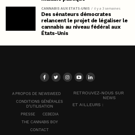
CANNABIS AUX ETATS-UNIS
il y a 3 semaines
Des sénateurs démocrates
relancent le projet de légaliser le
cannabis au niveau fédéral aux
États-Unis
RETROUVEZ-NOUS SUR
A PROPOS DE NEWSWEED
NEWS
CONDITIONS GÉNÉRALES
ET AILLEURS :
D’UTILISATION
PRESSE
CEBEDIA
THE CANNABIS BOY
CONTACT