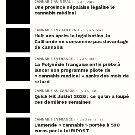
CANNABIS AU NÉPAL
il y a 4 jours
Une province népalaise légalise le
cannabis médical
CANNABIS EN CALIFORNIE
il y a 5 jours
Huit ans après la légalisation, la
Californie ne consomme pas davantage
de cannabis
CANNABIS EN FRANCE
il y a 5 jours
La Polynésie française enfin prête à
lancer son programme pilote de
« cannabis médical » après des mois de
retard
CANNABIS AU CANADA
il y a 6 jours
Quick Hit Juillet 2026 : ce qu’on a loupé
ces dernières semaines
CANNABIS EN FRANCE
il y a 3 semaines
L’amende « cannabis » portée à 500
euros par la loi RIPOST