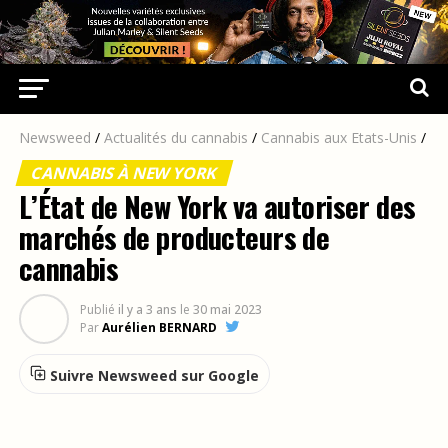
Newsweed
/
Actualités du cannabis
/
Cannabis aux Etats-Unis
/
CANNABIS À NEW YORK
L’État de New York va autoriser des
marchés de producteurs de
cannabis
Publié
il y a 3 ans
le
30 mai 2023
Par
Aurélien BERNARD
Suivre Newsweed sur Google