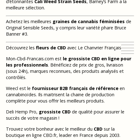
d’étonnantes
Cali Weed Strain Seeds
, Barney’s Farm a la
meilleure sélection.
Achetez les meilleures
graines de cannabis féminisées
de
Original Sensible Seeds, y compris leur variété phare Bruce
Banner #3.
Découvrez les
fleurs de CBD
avec Le Chanvrier Français
Mon-Cbd-Francais.com est
le grossiste CBD en ligne pour
les professionnels
. Bénéficiez de prix de gros, livraison
(sous 24h), marques reconnues, des produits analysés et
contrôlés.
Weecl est le
fournisseur B2B français de référence
en
cannabinoïdes. Ils maitrisent la chaine de production
complète pour vous offrir les meilleurs produits.
Deli Hemp Pro,
grossiste CBD
de qualité pour assurer le
succès de votre magasin !
Trouvez votre bonheur avec le meilleur du
CBD
sur la
boutique en ligne CBD.fr, leader en France depuis 2003.