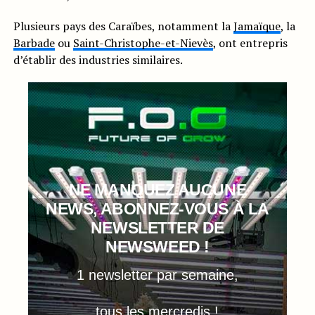
Plusieurs pays des Caraïbes, notamment la
Jamaïque
, la
Barbade
ou
Saint-Christophe-et-Nievès
, ont entrepris
d’établir des industries similaires.
NE MANQUEZ AUCUNE
NEWS, ABONNEZ-VOUS À LA
NEWSLETTER DE
NEWSWEED !
1 newsletter par semaine,
tous les mercredis !