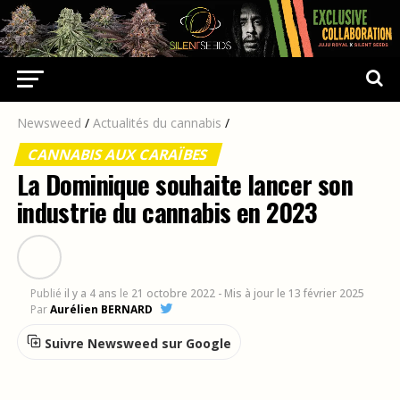
Newsweed
/
Actualités du cannabis
/
CANNABIS AUX CARAÏBES
La Dominique souhaite lancer son
industrie du cannabis en 2023
Publié
il y a 4 ans
le
21 octobre 2022
- Mis à jour le 13 février 2025
Par
Aurélien BERNARD
Suivre Newsweed sur Google