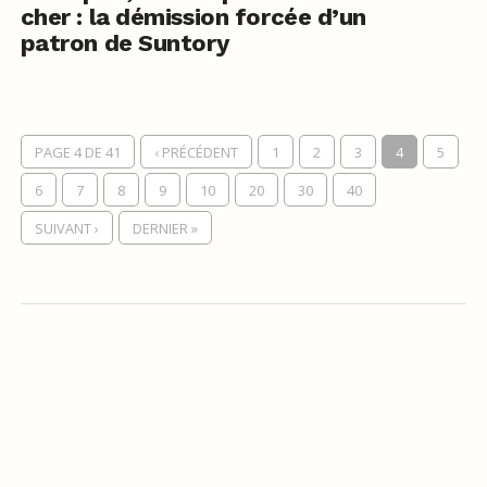
cher : la démission forcée d’un
patron de Suntory
PAGE 4 DE 41
‹ PRÉCÉDENT
1
2
3
4
5
6
7
8
9
10
20
30
40
SUIVANT ›
DERNIER »