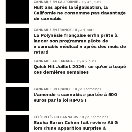
CANNABIS EN CALIFORNIE
il y a 4 jours
Huit ans après la légalisation, la
Californie ne consomme pas davantage
de cannabis
CANNABIS EN FRANCE
il y a 4 jours
La Polynésie française enfin prête à
lancer son programme pilote de
« cannabis médical » après des mois de
retard
CANNABIS AU CANADA
il y a 5 jours
Quick Hit Juillet 2026 : ce qu’on a loupé
ces dernières semaines
CANNABIS EN FRANCE
il y a 3 semaines
L’amende « cannabis » portée à 500
euros par la loi RIPOST
CÉLÉBRITÉS DU CANNABIS
il y a 3 semaines
Sacha Baron Cohen fait revivre Ali G
lors d’une apparition surprise à