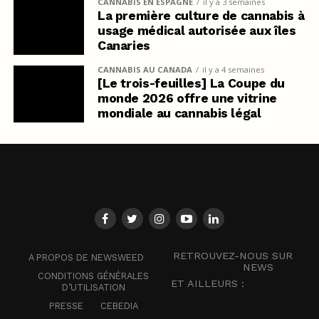
CANNABIS EN ESPAGNE
il y a 3 semaines
La première culture de cannabis à
usage médical autorisée aux îles
Canaries
CANNABIS AU CANADA
il y a 4 semaines
[Le trois-feuilles] La Coupe du
monde 2026 offre une vitrine
mondiale au cannabis légal
RETROUVEZ-NOUS SUR
A PROPOS DE NEWSWEED
NEWS
CONDITIONS GÉNÉRALES
ET AILLEURS :
D’UTILISATION
PRESSE
CEBEDIA