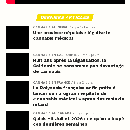
DERNIERS ARTICLES
CANNABIS AU NÉPAL
il y a 17 heures
Une province népalaise légalise le
cannabis médical
CANNABIS EN CALIFORNIE
il y a 2 jours
Huit ans après la légalisation, la
Californie ne consomme pas davantage
de cannabis
CANNABIS EN FRANCE
il y a 2 jours
La Polynésie française enfin prête à
lancer son programme pilote de
« cannabis médical » après des mois de
retard
CANNABIS AU CANADA
il y a 3 jours
Quick Hit Juillet 2026 : ce qu’on a loupé
ces dernières semaines