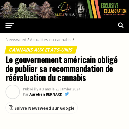
Newsweed
/
Actualités du cannabis
/
CANNABIS AUX ETATS-UNIS
Le gouvernement américain obligé
de publier sa recommandation de
réévaluation du cannabis
Publié
il y a 3 ans
le
23 janvier 2024
Par
Aurélien BERNARD
Suivre Newsweed sur Google