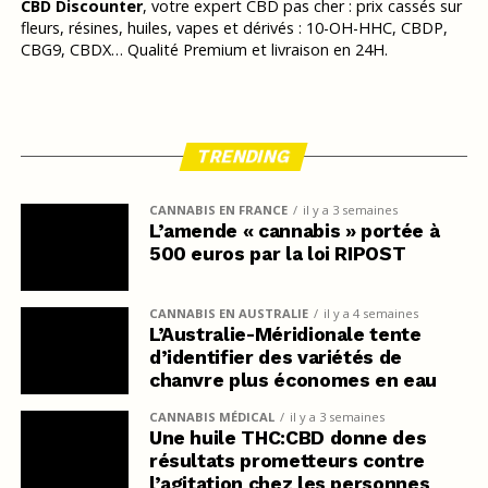
CBD Discounter
, votre expert CBD pas cher : prix cassés sur
fleurs, résines, huiles, vapes et dérivés : 10-OH-HHC, CBDP,
CBG9, CBDX… Qualité Premium et livraison en 24H.
TRENDING
CANNABIS EN FRANCE
il y a 3 semaines
L’amende « cannabis » portée à
500 euros par la loi RIPOST
CANNABIS EN AUSTRALIE
il y a 4 semaines
L’Australie-Méridionale tente
d’identifier des variétés de
chanvre plus économes en eau
CANNABIS MÉDICAL
il y a 3 semaines
Une huile THC:CBD donne des
résultats prometteurs contre
l’agitation chez les personnes