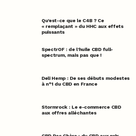
Qu’est-ce que le C4B ? Ce
« remplaçant » du HHC aux effets
puissants
SpectrOF : de l’huile CBD full-
spectrum, mais pas que !
Deli Hemp : De ses débuts modestes
à n°1 du CBD en France
Stormrock : Le e-commerce CBD
aux offres alléchantes
CBD Pas Chère : du CBD aux prix