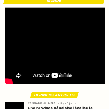
MONDE
DERNIERS ARTICLES
CANNABIS AU NÉPAL
il y a 2 jours
Une province népalaise légalise le