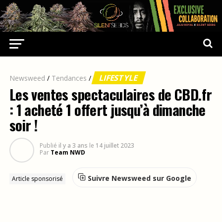
LIFESTYLE
Newsweed
/
Tendances
/
Les ventes spectaculaires de CBD.fr
: 1 acheté 1 offert jusqu’à dimanche
soir !
Publié
il y a 3 ans
le
14 juillet 2023
Par
Team NWD
Suivre Newsweed sur Google
Article sponsorisé