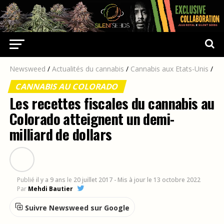
Newsweed
/
Actualités du cannabis
/
Cannabis aux Etats-Unis
/
CANNABIS AU COLORADO
Les recettes fiscales du cannabis au
Colorado atteignent un demi-
milliard de dollars
Publié
il y a 9 ans
le
20 juillet 2017
- Mis à jour le 13 octobre 2022
Par
Mehdi Bautier
Suivre Newsweed sur Google