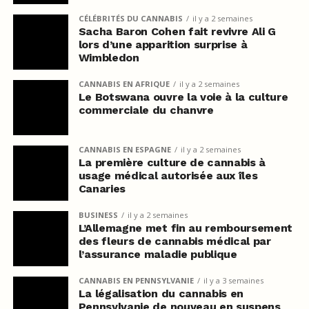
CÉLÉBRITÉS DU CANNABIS
il y a 2 semaines
Sacha Baron Cohen fait revivre Ali G
lors d’une apparition surprise à
Wimbledon
CANNABIS EN AFRIQUE
il y a 2 semaines
Le Botswana ouvre la voie à la culture
commerciale du chanvre
CANNABIS EN ESPAGNE
il y a 2 semaines
La première culture de cannabis à
usage médical autorisée aux îles
Canaries
BUSINESS
il y a 2 semaines
L’Allemagne met fin au remboursement
des fleurs de cannabis médical par
l’assurance maladie publique
CANNABIS EN PENNSYLVANIE
il y a 3 semaines
La légalisation du cannabis en
Pennsylvanie de nouveau en suspens