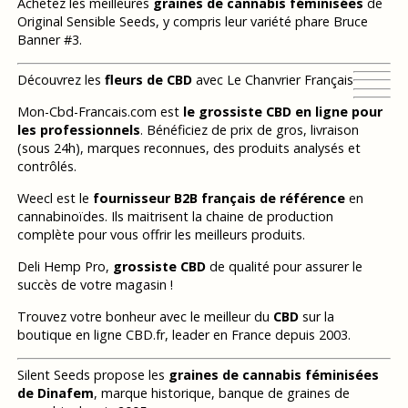
Achetez les meilleures
graines de cannabis féminisées
de
Original Sensible Seeds, y compris leur variété phare Bruce
Banner #3.
Découvrez les
fleurs de CBD
avec Le Chanvrier Français
Mon-Cbd-Francais.com est
le grossiste CBD en ligne pour
les professionnels
. Bénéficiez de prix de gros, livraison
(sous 24h), marques reconnues, des produits analysés et
contrôlés.
Weecl est le
fournisseur B2B français de référence
en
cannabinoïdes. Ils maitrisent la chaine de production
complète pour vous offrir les meilleurs produits.
Deli Hemp Pro,
grossiste CBD
de qualité pour assurer le
succès de votre magasin !
Trouvez votre bonheur avec le meilleur du
CBD
sur la
boutique en ligne CBD.fr, leader en France depuis 2003.
Silent Seeds propose les
graines de cannabis féminisées
de Dinafem
, marque historique, banque de graines de