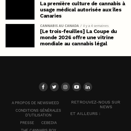
La première culture de cannabis à
usage médical autorisée aux îles
Canaries
CANNABIS AU CANADA
il y a 4 semaines
[Le trois-feuilles] La Coupe du
monde 2026 offre une vitrine
mondiale au cannabis légal
RETROUVEZ-NOUS SUR
A PROPOS DE NEWSWEED
NEWS
CONDITIONS GÉNÉRALES
ET AILLEURS :
D’UTILISATION
PRESSE
CEBEDIA
THE CANNABIS BOY