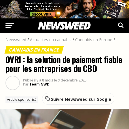
Newsweed
/
Actualités du cannabis
/
Cannabis en Europe
/
CANNABIS EN FRANCE
OVRI : la solution de paiement fiable
pour les entreprises du CBD
Publié
il y a 8 mois
le
9 décembre 2025
Par
Team NWD
Suivre Newsweed sur Google
Article sponsorisé