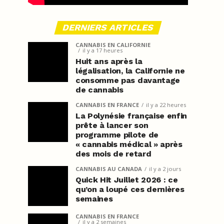
DERNIERS ARTICLES
CANNABIS EN CALIFORNIE
il y a 17 heures
Huit ans après la
légalisation, la Californie ne
consomme pas davantage
de cannabis
CANNABIS EN FRANCE
il y a 22 heures
La Polynésie française enfin
prête à lancer son
programme pilote de
« cannabis médical » après
des mois de retard
CANNABIS AU CANADA
il y a 2 jours
Quick Hit Juillet 2026 : ce
qu’on a loupé ces dernières
semaines
CANNABIS EN FRANCE
il y a 2 semaines