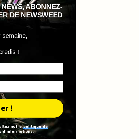
 NEWS, ABONNEZ-
TER DE NEWSWEED
r semaine,
credis !
ultez notre
politique de
 d’informations.