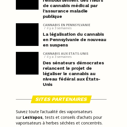
remboursement des fleurs
de cannabis médical par
l’assurance maladie
publique
CANNABIS EN PENNSYLVANIE
il y a 3 semaines
La légalisation du cannabis
en Pennsylvanie de nouveau
en suspens
CANNABIS AUX ETATS-UNIS
il y a 3 semaines
Des sénateurs démocrates
relancent le projet de
légaliser le cannabis au
niveau fédéral aux États-
Unis
SITES PARTENAIRES
Suivez toute l’actualité des vaporisateurs
sur
LesVapos
, tests et conseils d’achats pour
vaporisateurs à herbes séchées et concentrés.