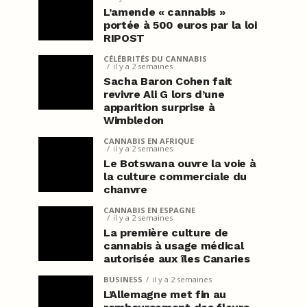
L’amende « cannabis »
portée à 500 euros par la loi
RIPOST
CÉLÉBRITÉS DU CANNABIS
il y a 2 semaines
Sacha Baron Cohen fait
revivre Ali G lors d’une
apparition surprise à
Wimbledon
CANNABIS EN AFRIQUE
il y a 2 semaines
Le Botswana ouvre la voie à
la culture commerciale du
chanvre
CANNABIS EN ESPAGNE
il y a 2 semaines
La première culture de
cannabis à usage médical
autorisée aux îles Canaries
BUSINESS
il y a 2 semaines
L’Allemagne met fin au