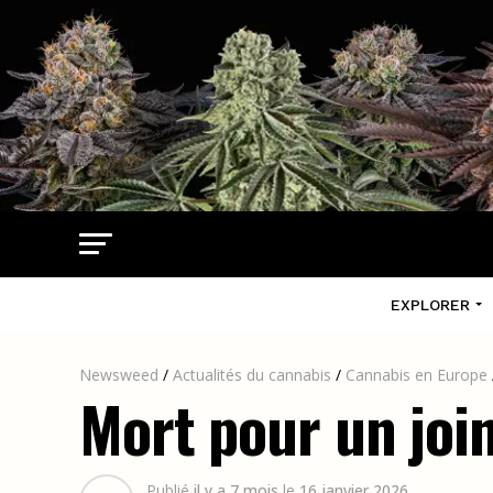
EXPLORER
Newsweed
/
Actualités du cannabis
/
Cannabis en Europe
Mort pour un joint
Publié
il y a 7 mois
le
16 janvier 2026