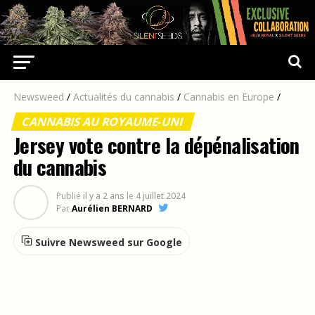
Newsweed
/
Actualités du cannabis
/
Cannabis en Europe
/
CANNABIS AU ROYAUME-UNI
Jersey vote contre la dépénalisation
du cannabis
Publié
il y a 2 ans
le
4 juillet 2024
Par
Aurélien BERNARD
Suivre Newsweed sur Google