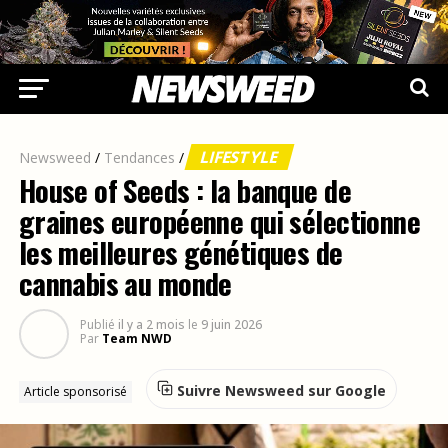
LIFESTYLE
Newsweed
/
Tendances
/
House of Seeds : la banque de
graines européenne qui sélectionne
les meilleures génétiques de
cannabis au monde
Publié
il y a 2 mois
le
9 juin 2026
Par
Team NWD
Suivre Newsweed sur Google
Article sponsorisé