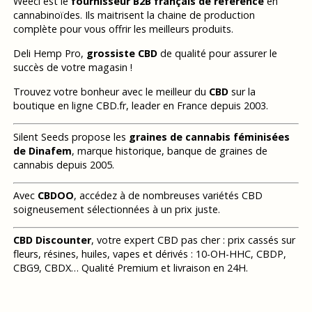
Weecl est le
fournisseur B2B français de référence
en
cannabinoïdes. Ils maitrisent la chaine de production
complète pour vous offrir les meilleurs produits.
Deli Hemp Pro,
grossiste CBD
de qualité pour assurer le
succès de votre magasin !
Trouvez votre bonheur avec le meilleur du
CBD
sur la
boutique en ligne CBD.fr, leader en France depuis 2003.
Silent Seeds propose les
graines de cannabis féminisées
de Dinafem
, marque historique, banque de graines de
cannabis depuis 2005.
Avec
CBDOO
, accédez à de nombreuses variétés CBD
soigneusement sélectionnées à un prix juste.
CBD Discounter
, votre expert CBD pas cher : prix cassés sur
fleurs, résines, huiles, vapes et dérivés : 10-OH-HHC, CBDP,
CBG9, CBDX… Qualité Premium et livraison en 24H.