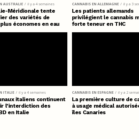
N AUSTRALIE
il y a 4 semaines
CANNABIS EN ALLEMAGNE
il y a 3 s
lie-Méridionale tente
Les patients allemands
fier des variétés de
privilégient le cannabis 
 plus économes en eau
forte teneur en THC
 ITALIE
il y a 4 semaines
CANNABIS EN ESPAGNE
il y a 2 sema
unaux italiens continuent
La première culture de c
ir l’interdiction des
à usage médical autorisé
BD en Italie
îles Canaries