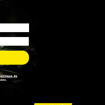
politique de
ions.