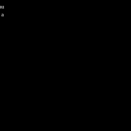
au
 a