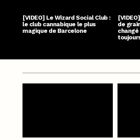
[VIDEO] Le Wizard Social Club :
[VIDEO
le club cannabique le plus
de grai
magique de Barcelone
changé 
toujour