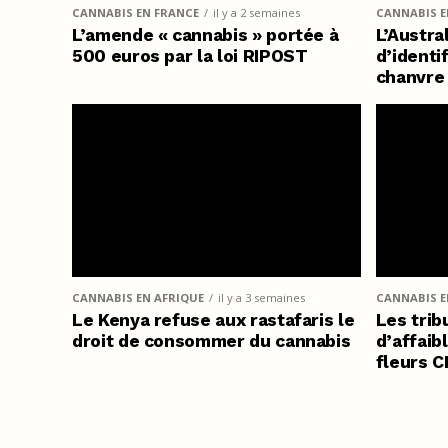
CANNABIS EN FRANCE
il y a 2 semaines
CANNABIS E
L’amende « cannabis » portée à
L’Austra
500 euros par la loi RIPOST
d’identi
chanvre
CANNABIS EN AFRIQUE
il y a 3 semaines
CANNABIS EN
Le Kenya refuse aux rastafaris le
Les trib
droit de consommer du cannabis
d’affaibl
fleurs C