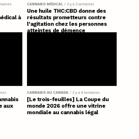
emaines
CANNABIS MÉDICAL
il y a 3 semaines
Une huile THC:CBD donne des
médical à
résultats prometteurs contre
l’agitation chez les personnes
atteintes de démence
ines
CANNABIS AU CANADA
il y a 4 semaines
annabis
[Le trois-feuilles] La Coupe du
e aux
monde 2026 offre une vitrine
mondiale au cannabis légal