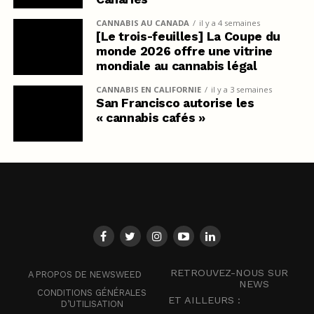
CANNABIS AU CANADA
il y a 4 semaines
[Le trois-feuilles] La Coupe du
monde 2026 offre une vitrine
mondiale au cannabis légal
CANNABIS EN CALIFORNIE
il y a 3 semaines
San Francisco autorise les
« cannabis cafés »
RETROUVEZ-NOUS SUR
A PROPOS DE NEWSWEED
NEWS
CONDITIONS GÉNÉRALES
ET AILLEURS :
D’UTILISATION