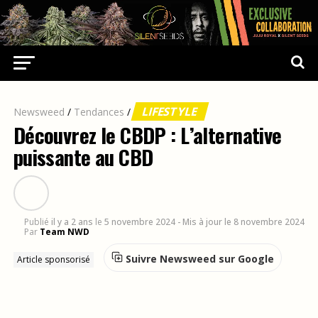
LIFESTYLE
Newsweed
/
Tendances
/
Découvrez le CBDP : L’alternative
puissante au CBD
Publié
il y a 2 ans
le
5 novembre 2024
- Mis à jour le 8 novembre 2024
Par
Team NWD
Suivre Newsweed sur Google
Article sponsorisé