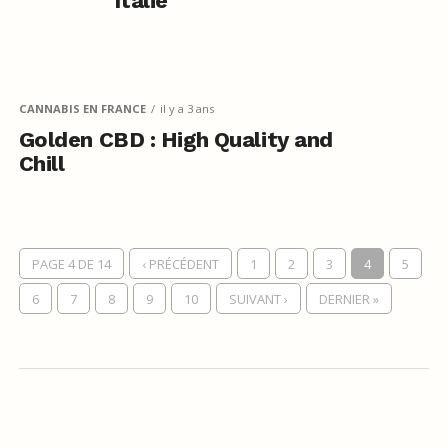
Italie
CANNABIS EN FRANCE
il y a 3 ans
Golden CBD : High Quality and
Chill
PAGE 4 DE 14
‹ PRÉCÉDENT
1
2
3
4
5
6
7
8
9
10
SUIVANT ›
DERNIER »