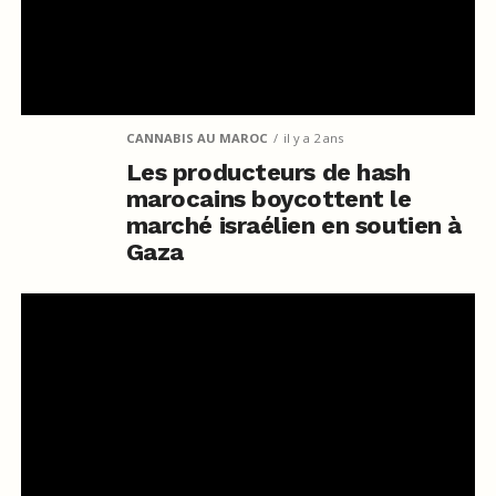
CANNABIS AU MAROC
il y a 2 ans
Les producteurs de hash
marocains boycottent le
marché israélien en soutien à
Gaza