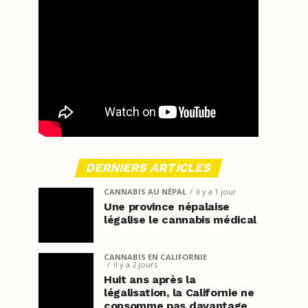
DERNIERS ARTICLES
CANNABIS AU NÉPAL
il y a 1 jour
Une province népalaise
légalise le cannabis médical
CANNABIS EN CALIFORNIE
il y a 2 jours
Huit ans après la
légalisation, la Californie ne
consomme pas davantage