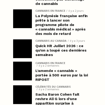
de cannabis
CANNABIS EN FRANCE
il y a 2 jours
La Polynésie française enfin
prête à lancer son
programme pilote de
« cannabis médical » après
des mois de retard
CANNABIS AU CANADA
il y a 3 jours
Quick Hit Juillet 2026 : ce
qu’on a loupé ces dernières
semaines
CANNABIS EN FRANCE
il y a 2 semaines
L’amende « cannabis »
portée à 500 euros par la loi
RIPOST
CÉLÉBRITÉS DU CANNABIS
il y a 2 semaines
Sacha Baron Cohen fait
revivre Ali G lors d’une
apparition surprise à