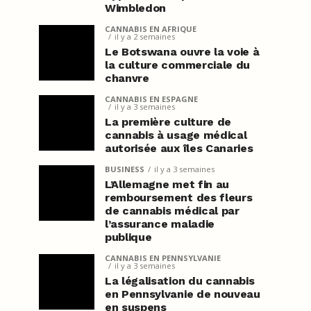
Wimbledon
CANNABIS EN AFRIQUE
il y a 2 semaines
Le Botswana ouvre la voie à
la culture commerciale du
chanvre
CANNABIS EN ESPAGNE
il y a 3 semaines
La première culture de
cannabis à usage médical
autorisée aux îles Canaries
BUSINESS
il y a 3 semaines
L’Allemagne met fin au
remboursement des fleurs
de cannabis médical par
l’assurance maladie
publique
CANNABIS EN PENNSYLVANIE
il y a 3 semaines
La légalisation du cannabis
en Pennsylvanie de nouveau
en suspens