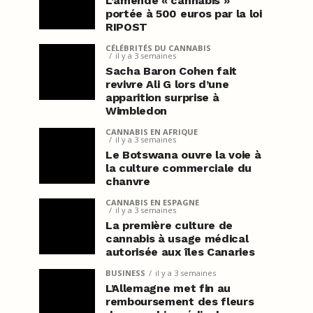
L’amende « cannabis »
portée à 500 euros par la loi
RIPOST
CÉLÉBRITÉS DU CANNABIS
il y a 3 semaines
Sacha Baron Cohen fait
revivre Ali G lors d’une
apparition surprise à
Wimbledon
CANNABIS EN AFRIQUE
il y a 3 semaines
Le Botswana ouvre la voie à
la culture commerciale du
chanvre
CANNABIS EN ESPAGNE
il y a 3 semaines
La première culture de
cannabis à usage médical
autorisée aux îles Canaries
BUSINESS
il y a 3 semaines
L’Allemagne met fin au
remboursement des fleurs