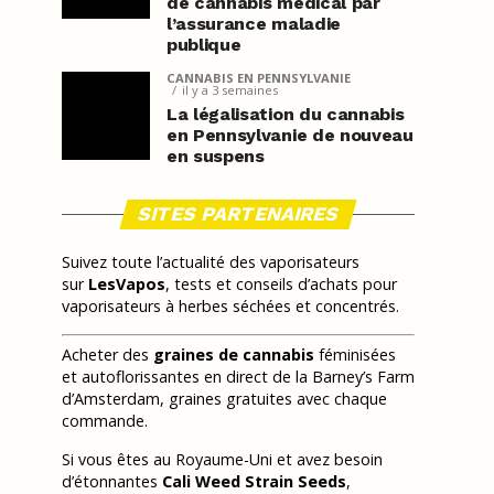
de cannabis médical par
l’assurance maladie
publique
CANNABIS EN PENNSYLVANIE
il y a 3 semaines
La légalisation du cannabis
en Pennsylvanie de nouveau
en suspens
SITES PARTENAIRES
Suivez toute l’actualité des vaporisateurs
sur
LesVapos
, tests et conseils d’achats pour
vaporisateurs à herbes séchées et concentrés.
Acheter des
graines de cannabis
féminisées
et autoflorissantes en direct de la Barney’s Farm
d’Amsterdam, graines gratuites avec chaque
commande.
Si vous êtes au Royaume-Uni et avez besoin
d’étonnantes
Cali Weed Strain Seeds
,