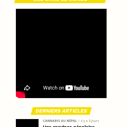
DERNIERS ARTICLES
CANNABIS AU NÉPAL
il y a 3 jours
Une province népalaise