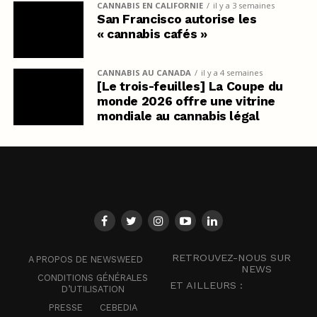
CANNABIS EN CALIFORNIE
il y a 3 semaines
San Francisco autorise les
« cannabis cafés »
CANNABIS AU CANADA
il y a 4 semaines
[Le trois-feuilles] La Coupe du
monde 2026 offre une vitrine
mondiale au cannabis légal
RETROUVEZ-NOUS SUR
A PROPOS DE NEWSWEED
NEWS
CONDITIONS GÉNÉRALES
ET AILLEURS :
D’UTILISATION
PRESSE
CEBEDIA