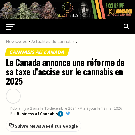
Newsweed
/
Actualités du cannabis
/
CANNABIS AU CANADA
Le Canada annonce une réforme de
sa taxe d’accise sur le cannabis en
2025
Publié
il y a 2 ans
le
18 décembre 2024
- Mis à jour le 12 mai 2026
Par
Business of Cannabis
i
Suivre Newsweed sur Google