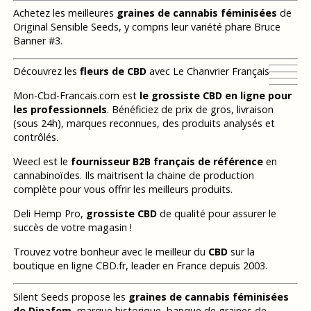
Achetez les meilleures
graines de cannabis féminisées
de
Original Sensible Seeds, y compris leur variété phare Bruce
Banner #3.
Découvrez les
fleurs de CBD
avec Le Chanvrier Français
Mon-Cbd-Francais.com est
le grossiste CBD en ligne pour
les professionnels
. Bénéficiez de prix de gros, livraison
(sous 24h), marques reconnues, des produits analysés et
contrôlés.
Weecl est le
fournisseur B2B français de référence
en
cannabinoïdes. Ils maitrisent la chaine de production
complète pour vous offrir les meilleurs produits.
Deli Hemp Pro,
grossiste CBD
de qualité pour assurer le
succès de votre magasin !
Trouvez votre bonheur avec le meilleur du
CBD
sur la
boutique en ligne CBD.fr, leader en France depuis 2003.
Silent Seeds propose les
graines de cannabis féminisées
de Dinafem
, marque historique, banque de graines de