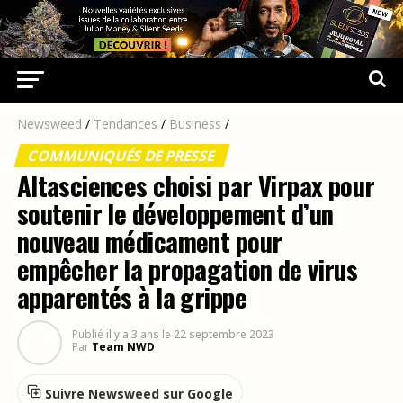
Newsweed
/
Tendances
/
Business
/
COMMUNIQUÉS DE PRESSE
Altasciences choisi par Virpax pour
soutenir le développement d’un
nouveau médicament pour
empêcher la propagation de virus
apparentés à la grippe
Publié
il y a 3 ans
le
22 septembre 2023
Par
Team NWD
Suivre Newsweed sur Google