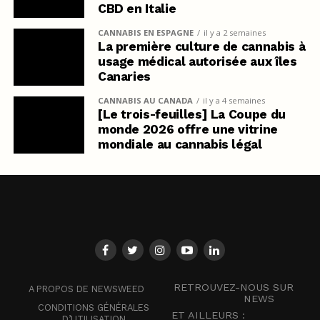
CBD en Italie
CANNABIS EN ESPAGNE
il y a 2 semaines
La première culture de cannabis à
usage médical autorisée aux îles
Canaries
CANNABIS AU CANADA
il y a 4 semaines
[Le trois-feuilles] La Coupe du
monde 2026 offre une vitrine
mondiale au cannabis légal
RETROUVEZ-NOUS SUR
A PROPOS DE NEWSWEED
NEWS
CONDITIONS GÉNÉRALES
ET AILLEURS :
D’UTILISATION