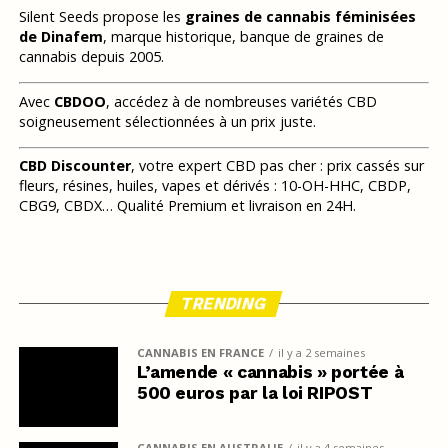
Silent Seeds propose les
graines de cannabis féminisées
de Dinafem
, marque historique, banque de graines de
cannabis depuis 2005.
Avec
CBDOO
, accédez à de nombreuses variétés CBD
soigneusement sélectionnées à un prix juste.
CBD Discounter
, votre expert CBD pas cher : prix cassés sur
fleurs, résines, huiles, vapes et dérivés : 10-OH-HHC, CBDP,
CBG9, CBDX… Qualité Premium et livraison en 24H.
TRENDING
CANNABIS EN FRANCE
il y a 2 semaines
L’amende « cannabis » portée à
500 euros par la loi RIPOST
CANNABIS EN AUSTRALIE
il y a 4 semaines