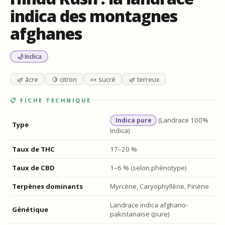
indica des montagnes
afghanes
🌙 Indica
🌿 âcre
🍋 citron
🍬 sucré
🌿 terreux
📋 FICHE TECHNIQUE
(Landrace 100%
Indica pure
Type
Indica)
Taux de THC
17–20 %
Taux de CBD
1–6 % (selon phénotype)
Terpènes dominants
Myrcène, Caryophyllène, Pinène
Landrace indica afghano-
Génétique
pakistanaise (pure)