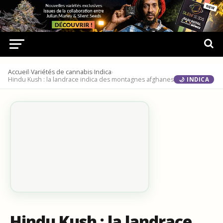
Accueil
›
Variétés de cannabis
›
Indica
›
Hindu Kush : la landrace indica des montagnes afghanes
🌙 INDICA
Hindu Kush : la landrace