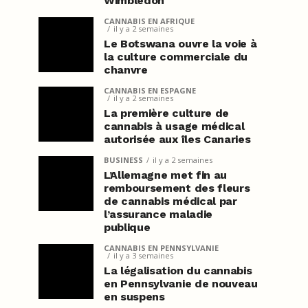
Wimbledon
CANNABIS EN AFRIQUE
il y a 2 semaines
Le Botswana ouvre la voie à
la culture commerciale du
chanvre
CANNABIS EN ESPAGNE
il y a 2 semaines
La première culture de
cannabis à usage médical
autorisée aux îles Canaries
BUSINESS
il y a 2 semaines
L’Allemagne met fin au
remboursement des fleurs
de cannabis médical par
l’assurance maladie
publique
CANNABIS EN PENNSYLVANIE
il y a 3 semaines
La légalisation du cannabis
en Pennsylvanie de nouveau
en suspens