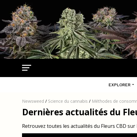
EXPLORER
Newsweed
/
Science du cannabis
/
Méthodes de consom
Dernières actualités du Fle
Retrouvez toutes les actualités du Fleurs CBD s