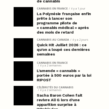
de cannabis
CANNABIS EN FRANCE
il y a 1 jour
La Polynésie française enfin
prête à lancer son
programme pilote de
« cannabis médical » après
des mois de retard
CANNABIS AU CANADA
il y a 2 jours
Quick Hit Juillet 2026 : ce
qu’on a loupé ces dernières
semaines
CANNABIS EN FRANCE
il y a 2 semaines
L’amende « cannabis »
portée à 500 euros par la loi
RIPOST
CÉLÉBRITÉS DU CANNABIS
il y a 2 semaines
Sacha Baron Cohen fait
revivre Ali G lors d’une
apparition surprise à