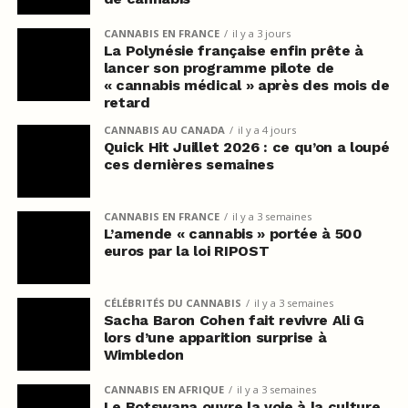
CANNABIS EN FRANCE
il y a 3 jours
La Polynésie française enfin prête à
lancer son programme pilote de
« cannabis médical » après des mois de
retard
CANNABIS AU CANADA
il y a 4 jours
Quick Hit Juillet 2026 : ce qu’on a loupé
ces dernières semaines
CANNABIS EN FRANCE
il y a 3 semaines
L’amende « cannabis » portée à 500
euros par la loi RIPOST
CÉLÉBRITÉS DU CANNABIS
il y a 3 semaines
Sacha Baron Cohen fait revivre Ali G
lors d’une apparition surprise à
Wimbledon
CANNABIS EN AFRIQUE
il y a 3 semaines
Le Botswana ouvre la voie à la culture