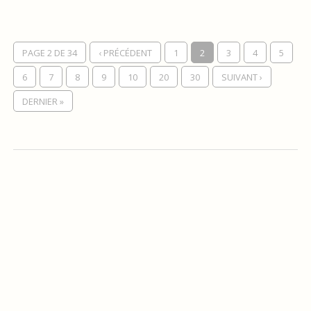
PAGE 2 DE 34
‹ PRÉCÉDENT
1
2
3
4
5
6
7
8
9
10
20
30
SUIVANT ›
DERNIER »