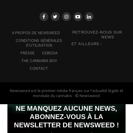
RETROUVEZ-NOUS SUR
A PROPOS DE NEWSWEED
NEWS
CONDITIONS GÉNÉRALES
ET AILLEURS :
D’UTILISATION
PRESSE
CEBEDIA
THE CANNABIS BOY
CONTACT
Newsweed est le premier média français sur l'actualité légale et
mondiale du cannabis - © Newsweed
NE MANQUEZ AUCUNE NEWS,
ABONNEZ-VOUS À LA
NEWSLETTER DE NEWSWEED !