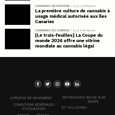
CANNABIS EN ESPAGNE
il y a 2 semaines
La première culture de cannabis à
usage médical autorisée aux îles
Canaries
CANNABIS AU CANADA
il y a 4 semaines
[Le trois-feuilles] La Coupe du
monde 2026 offre une vitrine
mondiale au cannabis légal
RETROUVEZ-NOUS SUR
A PROPOS DE NEWSWEED
NEWS
CONDITIONS GÉNÉRALES
ET AILLEURS :
D’UTILISATION