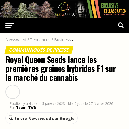
Newsweed
/
Tendances
/
Business
/
COMMUNIQUÉS DE PRESSE
Royal Queen Seeds lance les
premières graines hybrides F1 sur
le marché du cannabis
Publié
il y a 4 ans
le
5 janvier 2023
- Mis à jour le 27 février 2026
Par
Team NWD
Suivre Newsweed sur Google