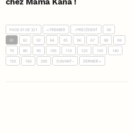
chez Mama Kana !
PAGE 61 DE 321
« PREMIER
‹ PRÉCÉDENT
60
61
62
63
64
65
66
67
68
69
70
80
90
100
110
120
130
140
150
160
260
SUIVANT ›
DERNIER »