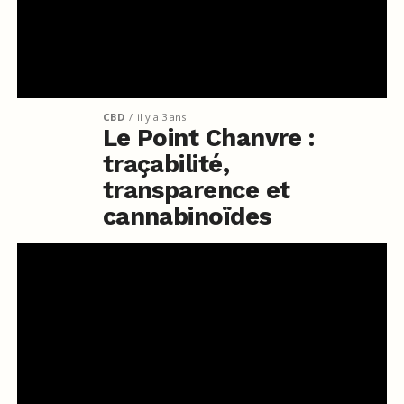
CBD
il y a 3 ans
Le Point Chanvre :
traçabilité,
transparence et
cannabinoïdes