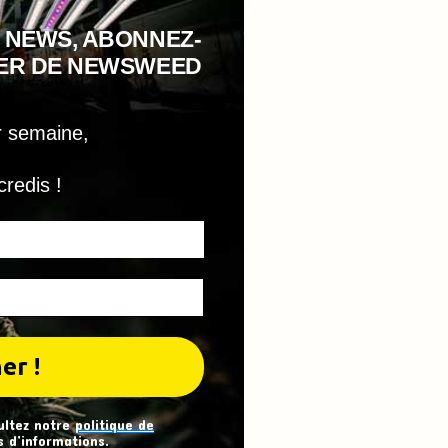
 NEWS, ABONNEZ-
TER DE NEWSWEED
r semaine,
credis !
ultez notre
politique de
 d’informations.