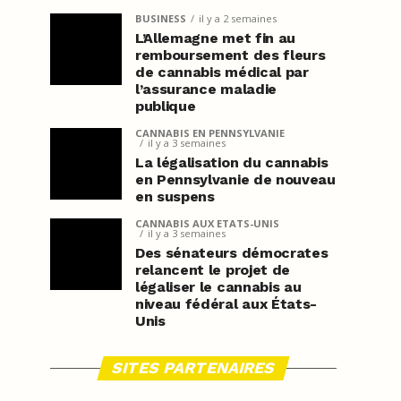
BUSINESS
il y a 2 semaines
L’Allemagne met fin au
remboursement des fleurs
de cannabis médical par
l’assurance maladie
publique
CANNABIS EN PENNSYLVANIE
il y a 3 semaines
La légalisation du cannabis
en Pennsylvanie de nouveau
en suspens
CANNABIS AUX ETATS-UNIS
il y a 3 semaines
Des sénateurs démocrates
relancent le projet de
légaliser le cannabis au
niveau fédéral aux États-
Unis
SITES PARTENAIRES