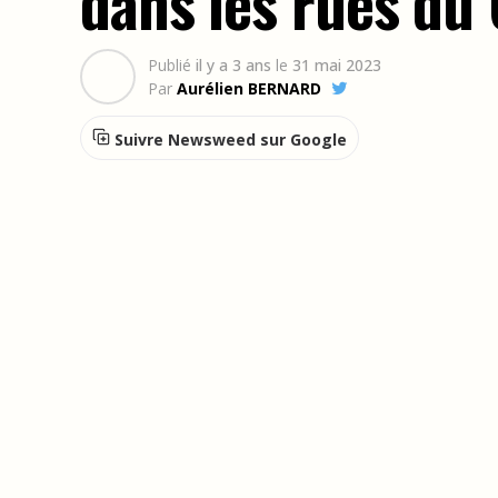
dans les rues du
Publié
il y a 3 ans
le
31 mai 2023
Par
Aurélien BERNARD
Suivre Newsweed sur Google