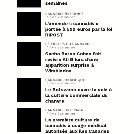
semaines
CANNABIS EN FRANCE
il y a 2 semaines
L’amende « cannabis »
portée à 500 euros par la loi
RIPOST
CÉLÉBRITÉS DU CANNABIS
il y a 2 semaines
Sacha Baron Cohen fait
revivre Ali G lors d’une
apparition surprise à
Wimbledon
CANNABIS EN AFRIQUE
il y a 2 semaines
Le Botswana ouvre la voie à
la culture commerciale du
chanvre
CANNABIS EN ESPAGNE
il y a 2 semaines
La première culture de
cannabis à usage médical
autorisée aux îles Canaries