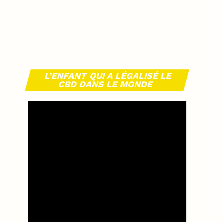
L’ENFANT QUI A LÉGALISÉ LE
CBD DANS LE MONDE