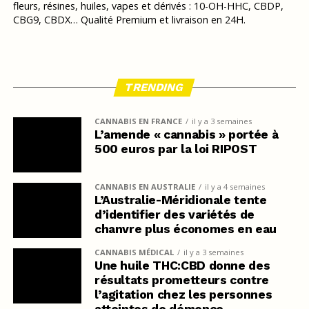
fleurs, résines, huiles, vapes et dérivés : 10-OH-HHC, CBDP,
CBG9, CBDX… Qualité Premium et livraison en 24H.
TRENDING
CANNABIS EN FRANCE
il y a 3 semaines
L’amende « cannabis » portée à
500 euros par la loi RIPOST
CANNABIS EN AUSTRALIE
il y a 4 semaines
L’Australie-Méridionale tente
d’identifier des variétés de
chanvre plus économes en eau
CANNABIS MÉDICAL
il y a 3 semaines
Une huile THC:CBD donne des
résultats prometteurs contre
l’agitation chez les personnes
atteintes de démence