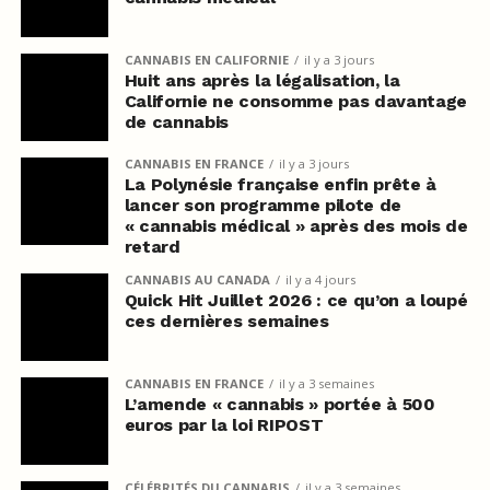
CANNABIS EN CALIFORNIE
il y a 3 jours
Huit ans après la légalisation, la
Californie ne consomme pas davantage
de cannabis
CANNABIS EN FRANCE
il y a 3 jours
La Polynésie française enfin prête à
lancer son programme pilote de
« cannabis médical » après des mois de
retard
CANNABIS AU CANADA
il y a 4 jours
Quick Hit Juillet 2026 : ce qu’on a loupé
ces dernières semaines
CANNABIS EN FRANCE
il y a 3 semaines
L’amende « cannabis » portée à 500
euros par la loi RIPOST
CÉLÉBRITÉS DU CANNABIS
il y a 3 semaines