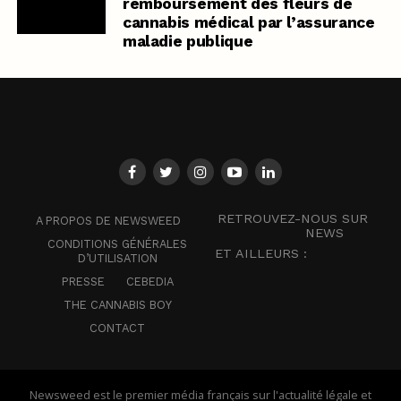
remboursement des fleurs de
cannabis médical par l’assurance
maladie publique
RETROUVEZ-NOUS SUR
A PROPOS DE NEWSWEED
NEWS
CONDITIONS GÉNÉRALES
ET AILLEURS :
D’UTILISATION
PRESSE
CEBEDIA
THE CANNABIS BOY
CONTACT
Newsweed est le premier média français sur l'actualité légale et