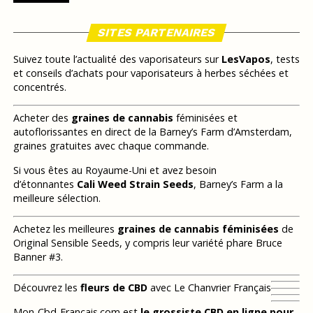
SITES PARTENAIRES
Suivez toute l’actualité des vaporisateurs sur
LesVapos
, tests
et conseils d’achats pour vaporisateurs à herbes séchées et
concentrés.
Acheter des
graines de cannabis
féminisées et
autoflorissantes en direct de la Barney’s Farm d’Amsterdam,
graines gratuites avec chaque commande.
Si vous êtes au Royaume-Uni et avez besoin
d’étonnantes
Cali Weed Strain Seeds
, Barney’s Farm a la
meilleure sélection.
Achetez les meilleures
graines de cannabis féminisées
de
Original Sensible Seeds, y compris leur variété phare Bruce
Banner #3.
Découvrez les
fleurs de CBD
avec Le Chanvrier Français
Mon-Cbd-Francais.com est
le grossiste CBD en ligne pour