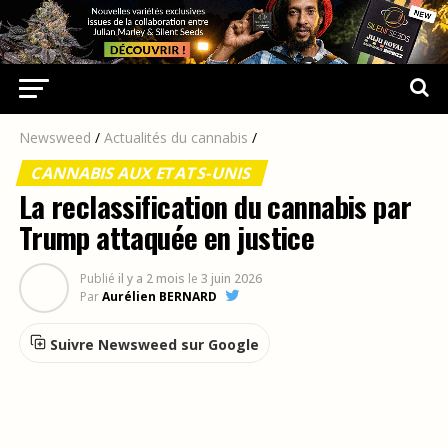
Newsweed
/
Actualités du cannabis
/
CANNABIS AUX ETATS-UNIS
La reclassification du cannabis par
Trump attaquée en justice
Publié
il y a 2 mois
le
3 juin 2026
Par
Aurélien BERNARD
Suivre Newsweed sur Google