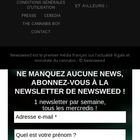
CONDITIONS GÉNÉRALES
ET AILLEURS :
D’UTILISATION
PRESSE
CEBEDIA
THE CANNABIS BOY
CONTACT
Newsweed est le premier média français sur l'actualité légale et
mondiale du cannabis - © Newsweed
NE MANQUEZ AUCUNE NEWS,
ABONNEZ-VOUS À LA
NEWSLETTER DE NEWSWEED !
1 newsletter par semaine,
tous les mercredis !