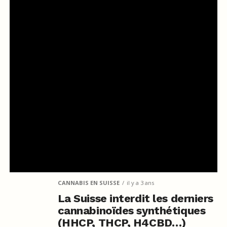
CANNABIS EN SUISSE
il y a 3 ans
La Suisse interdit les derniers
cannabinoïdes synthétiques
(HHCP, THCP, H4CBD…)