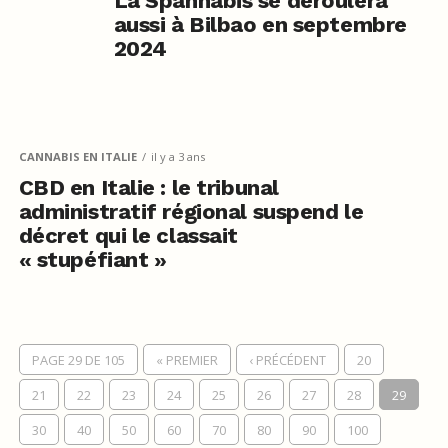
La Spannabis se déroulera
aussi à Bilbao en septembre
2024
CANNABIS EN ITALIE
il y a 3 ans
CBD en Italie : le tribunal
administratif régional suspend le
décret qui le classait
« stupéfiant »
PAGE 29 DE 105
« PREMIER
‹ PRÉCÉDENT
20
21
22
23
24
25
26
27
28
29
30
40
50
60
70
80
90
100