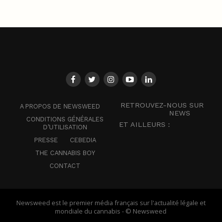
RETROUVEZ-NOUS SUR
A PROPOS DE NEWSWEED
NEWS
CONDITIONS GÉNÉRALES
ET AILLEURS :
D’UTILISATION
PRESSE
CEBEDIA
THE CANNABIS BOY
CONTACT
Newsweed est le premier média français sur l'actualité légale et
mondiale du cannabis - © Newsweed