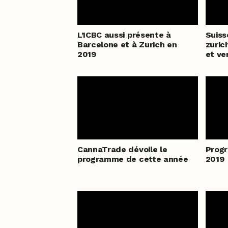
L’ICBC aussi présente à
Suiss
Barcelone et à Zurich en
zuric
2019
et ve
CannaTrade dévoile le
Prog
programme de cette année
2019