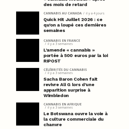
des mois de retard
CANNABIS AU CANADA
il y a 4 jours
Quick Hit Juillet 2026 : ce
qu’on a loupé ces dernières
semaines
CANNABIS EN FRANCE
il y a 3 semaines
L’amende « cannabis »
portée à 500 euros par la loi
RIPOST
CÉLÉBRITÉS DU CANNABIS
il y a 3 semaines
Sacha Baron Cohen fait
revivre Ali G lors d’une
apparition surprise à
Wimbledon
CANNABIS EN AFRIQUE
il y a 3 semaines
Le Botswana ouvre la voie à
la culture commerciale du
chanvre