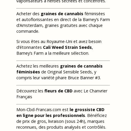
vaporisateurs à herbes séchées et concentrés.
Acheter des
graines de cannabis
féminisées
et autoflorissantes en direct de la Barney’s Farm
d’Amsterdam, graines gratuites avec chaque
commande.
Si vous êtes au Royaume-Uni et avez besoin
d’étonnantes
Cali Weed Strain Seeds
,
Barney’s Farm a la meilleure sélection.
Achetez les meilleures
graines de cannabis
féminisées
de Original Sensible Seeds, y
compris leur variété phare Bruce Banner #3.
Découvrez les
fleurs de CBD
avec Le Chanvrier
Français
Mon-Cbd-Francais.com est
le grossiste CBD
en ligne pour les professionnels
. Bénéficiez
de prix de gros, livraison (sous 24h), marques
reconnues, des produits analysés et contrôlés.