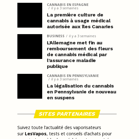
CANNABIS EN ESPAGNE
il y a 3 semaines
La première culture de
cannabis à usage médical
autorisée aux îles Canaries
BUSINESS
il y a 3 semaines
L’Allemagne met fin au
remboursement des fleurs
de cannabis médical par
l’assurance maladie
publique
CANNABIS EN PENNSYLVANIE
il y a 3 semaines
La légalisation du cannabis
en Pennsylvanie de nouveau
en suspens
SITES PARTENAIRES
Suivez toute l’actualité des vaporisateurs
sur
LesVapos
, tests et conseils d’achats pour