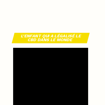
L’ENFANT QUI A LÉGALISÉ LE
CBD DANS LE MONDE