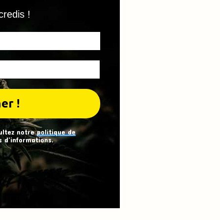
credis !
ultez notre
politique de
 d’informations.