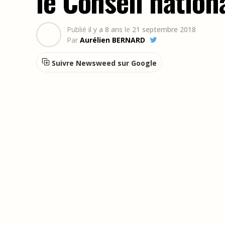
le Conseil nation
Publié
il y a 8 ans
le
21 septembre 2018
Par
Aurélien BERNARD
Suivre Newsweed sur Google