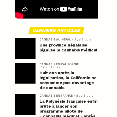
DERNIERS ARTICLES
CANNABIS AU NÉPAL
il y a 2 jours
Une province népalaise
légalise le cannabis médical
CANNABIS EN CALIFORNIE
il y a 3 jours
Huit ans après la
légalisation, la Californie ne
consomme pas davantage
de cannabis
CANNABIS EN FRANCE
il y a 3 jours
La Polynésie française enfin
prête à lancer son
programme pilote de
« cannabis médical » après