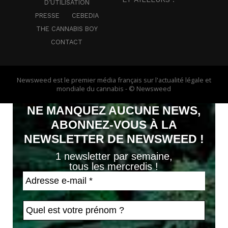
D’UTILISATION
PRESSE
CEBEDIA
THE CANNABIS BOY
CONTACT
Newsweed est le premier média français sur l'actualité légale et
mondiale du cannabis - © Newsweed
NE MANQUEZ AUCUNE NEWS,
ABONNEZ-VOUS À LA
NEWSLETTER DE NEWSWEED !
1 newsletter par semaine,
tous les mercredis !