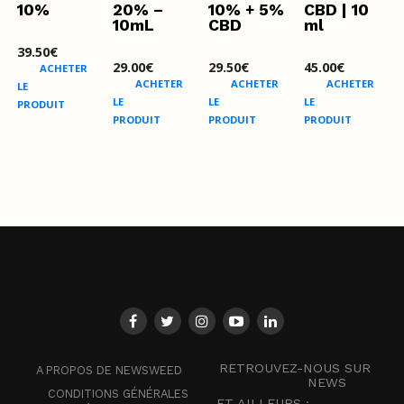
10%
20% –
10% + 5%
CBD | 10
10mL
CBD
ml
39.50
€
29.00
€
29.50
€
45.00
€
ACHETER
ACHETER
ACHETER
ACHETER
LE
LE
LE
LE
PRODUIT
PRODUIT
PRODUIT
PRODUIT
RETROUVEZ-NOUS SUR
A PROPOS DE NEWSWEED
NEWS
CONDITIONS GÉNÉRALES
ET AILLEURS :