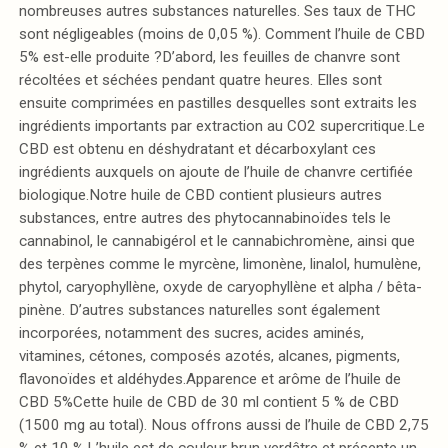
nombreuses autres substances naturelles. Ses taux de THC
sont négligeables (moins de 0,05 %). Comment l’huile de CBD
5% est-elle produite ?D’abord, les feuilles de chanvre sont
récoltées et séchées pendant quatre heures. Elles sont
ensuite comprimées en pastilles desquelles sont extraits les
ingrédients importants par extraction au CO2 supercritique.Le
CBD est obtenu en déshydratant et décarboxylant ces
ingrédients auxquels on ajoute de l’huile de chanvre certifiée
biologique.Notre huile de CBD contient plusieurs autres
substances, entre autres des phytocannabinoïdes tels le
cannabinol, le cannabigérol et le cannabichromène, ainsi que
des terpènes comme le myrcène, limonène, linalol, humulène,
phytol, caryophyllène, oxyde de caryophyllène et alpha / bêta-
pinène. D’autres substances naturelles sont également
incorporées, notamment des sucres, acides aminés,
vitamines, cétones, composés azotés, alcanes, pigments,
flavonoïdes et aldéhydes.Apparence et arôme de l’huile de
CBD 5%Cette huile de CBD de 30 ml contient 5 % de CBD
(1500 mg au total). Nous offrons aussi de l’huile de CBD 2,75
% et 10 %.L’huile est de couleur brun verdâtre et présente un